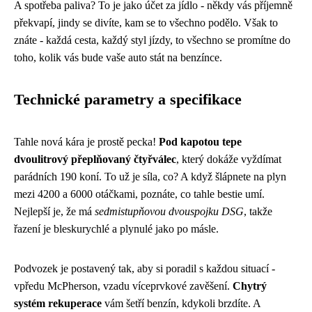
A spotřeba paliva? To je jako účet za jídlo - někdy vás příjemně
překvapí, jindy se divíte, kam se to všechno podělo. Však to
znáte - každá cesta, každý styl jízdy, to všechno se promítne do
toho, kolik vás bude vaše auto stát na benzínce.
Technické parametry a specifikace
Tahle nová kára je prostě pecka!
Pod kapotou tepe
dvoulitrový přeplňovaný čtyřválec
, který dokáže vyždímat
parádních 190 koní. To už je síla, co? A když šlápnete na plyn
mezi 4200 a 6000 otáčkami, poznáte, co tahle bestie umí.
Nejlepší je, že má
sedmistupňovou dvouspojku DSG
, takže
řazení je bleskurychlé a plynulé jako po másle.
Podvozek je postavený tak, aby si poradil s každou situací -
vpředu McPherson, vzadu víceprvkové zavěšení.
Chytrý
systém rekuperace
vám šetří benzín, kdykoli brzdíte. A