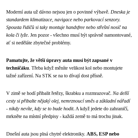
Moderní auta už dávno nejsou jen o povinné výbavě.
Dneska je
standardem klimatizace, navigace nebo parkovací senzory.
Spousta řidičů si taky montuje handsfree nebo střešní nosič na
kola či lyže
. Jen pozor - všechno musí být správně namontované,
ať si neděláte zbytečné problémy.
Pamatujte, že větší úpravy auta musí být zapsané v
techničáku
. Třeba když měníte velikost kol nebo montujete
tažné zařízení. Na STK se na to dívají dost přísně.
V zimě se hodí přibalit řetězy, škrabku a rozmrazovač.
Na delší
cesty si přibalte nějaký olej, nemrznoucí směs a základní nářadí
- nikdy nevíte, kdy se to bude hodit
. A když jedete do zahraničí,
mrkněte na místní předpisy - každá země to má trochu jinak.
Dnešní auta jsou plná chytré elektroniky.
ABS, ESP nebo