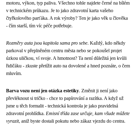
motoru, výkon, typ paliva. Všechno tohle najdete černé na bílém
v technickém průkazu. Je to jako zdravotní karta vašeho
čtyřkolového parťáka. A rok výroby? Ten je jako věk u člověka
- čím starší, tím víc péče potřebuje.
Rozměry auta jsou kapitola sama pro sebe
. Každý, kdo někdy
parkoval v přeplněném centru města nebo se pokoušel projet
úzkou uličkou, ví svoje. A hmotnost? Ta není důležitá jen kvůli
řidičáku - zkuste přetížit auto na dovolené a hned poznáte, o čem
mluvím.
Barva vozu není jen otázka estetiky
. Změnit ji není jako
převléknout si tričko - chce to papírování a razítka. A když už
jsme u těch formalit - technická kontrola je jako pravidelná
zdravotní prohlídka.
Emisní třída zase určuje, kam všude můžete
vyrazit
, aniž byste dostali pokutu nebo zákaz vjezdu do centra.