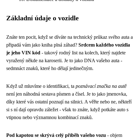
Základní údaje o vozidle
Znáte ten pocit, když se díváte na technický průkaz svého auta a
připadá vám jako kniha plná záhad?
Srdcem každého vozidla
je jeho VIN kód
- takový rodný list na kolech, který najdete
vyražený někde na karoserii. Je to jako DNA vašeho auta -
sedmnáct znaků, které ho dělají jedinečným.
Když už mluvíme o identifikaci, ta
poznávací značka na autě
není jen náhodná sestava písmen a čísel. Je to jako jmenovka,
díky které vás ostatní poznají na silnici. A věřte nebo ne, někteří
si s ní dají opravdu záležet - však to znáte, když potkáte auto s
vtipnou nebo významnou kombinací znaků.
Pod kapotou se skrývá celý příběh vašeho vozu
- objem