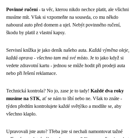
Povinné ručení
- ta věc, kterou nikdo nechce platit, ale všichni
musíme mít. Však si vzpomeňte na souseda, co mu někdo
naboural auto před domem a ujel. Nebýt povinného ručení,
škodu by platil z vlastní kapsy.
Servisní knížka je jako deník našeho auta.
Každá výměna oleje,
každá oprava - všechno tam má své místo
. Je to jako když si
vedete zdravotní kartu - jednou se může hodit při prodeji auta
nebo při řešení reklamace.
Technická kontrola? No jo, zase je to tady!
Každé dva roky
musíme na STK
, ať se nám to líbí nebo ne. Však to znáte -
týden předtím kontrolujete každé světýlko a modlíte se, aby
všechno klaplo.
Upravovali jste auto? Třeba jste si nechali namontovat tažné