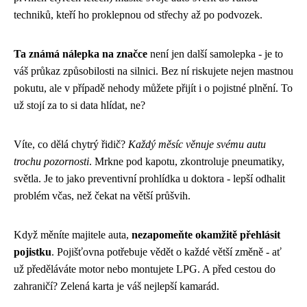
techniků, kteří ho proklepnou od střechy až po podvozek.
Ta známá nálepka na značce
není jen další samolepka - je to
váš průkaz způsobilosti na silnici. Bez ní riskujete nejen mastnou
pokutu, ale v případě nehody můžete přijít i o pojistné plnění. To
už stojí za to si data hlídat, ne?
Víte, co dělá chytrý řidič?
Každý měsíc věnuje svému autu
trochu pozornosti
. Mrkne pod kapotu, zkontroluje pneumatiky,
světla. Je to jako preventivní prohlídka u doktora - lepší odhalit
problém včas, než čekat na větší průšvih.
Když měníte majitele auta,
nezapomeňte okamžitě přehlásit
pojistku
. Pojišťovna potřebuje vědět o každé větší změně - ať
už předěláváte motor nebo montujete LPG. A před cestou do
zahraničí? Zelená karta je váš nejlepší kamarád.