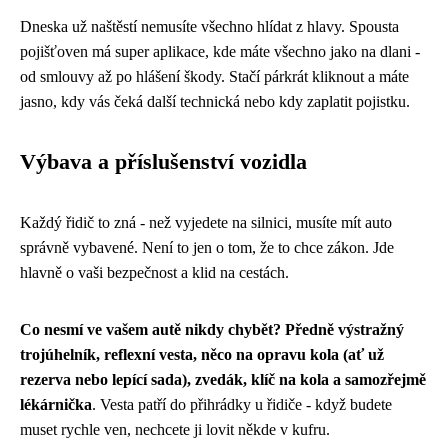
Dneska už naštěstí nemusíte všechno hlídat z hlavy. Spousta
pojišťoven má super aplikace, kde máte všechno jako na dlani -
od smlouvy až po hlášení škody. Stačí párkrát kliknout a máte
jasno, kdy vás čeká další technická nebo kdy zaplatit pojistku.
Výbava a příslušenství vozidla
Každý řidič to zná - než vyjedete na silnici, musíte mít auto
správně vybavené. Není to jen o tom, že to chce zákon. Jde
hlavně o vaši bezpečnost a klid na cestách.
Co nesmí ve vašem autě nikdy chybět? Předně výstražný
trojúhelník, reflexní vesta, něco na opravu kola (ať už
rezerva nebo lepící sada), zvedák, klíč na kola a samozřejmě
lékárnička
. Vesta patří do přihrádky u řidiče - když budete
muset rychle ven, nechcete ji lovit někde v kufru.