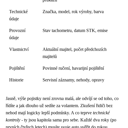
Technické
Značka, model, rok výroby, barva
údaje
Provozní
Stav tachometru, datum STK, emise
údaje
Vlastnictví
Aktuální majitel, počet předchozích
majitelů
Pojištění
Povinné ručení, havarijní pojištění
Historie
Servisní záznamy, nehody, opravy
Jasně, výše pojistky není zrovna malá, ale odvíjí se od toho, co
řídíte a jak dlouho už sedíte za volantem. Zkušení řidiči bez
nehod mají logicky lepší podmínky. A co teprve
technické
kontroly
- ty jsou kapitola sama pro sebe. Každé dva roky (po
prvních čtyřech letech) musíte svoje auto svěřit do rukou