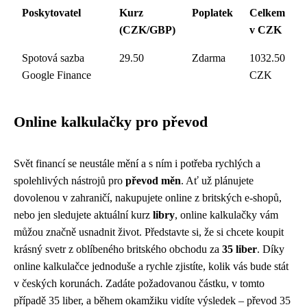
Poskytovatel
Kurz
Poplatek
Celkem
(CZK/GBP)
v CZK
Spotová sazba
29.50
Zdarma
1032.50
Google Finance
CZK
Online kalkulačky pro převod
Svět financí se neustále mění a s ním i potřeba rychlých a
spolehlivých nástrojů pro
převod měn
. Ať už plánujete
dovolenou v zahraničí, nakupujete online z britských e-shopů,
nebo jen sledujete aktuální kurz
libry
, online kalkulačky vám
můžou značně usnadnit život. Představte si, že si chcete koupit
krásný svetr z oblíbeného britského obchodu za
35 liber
. Díky
online kalkulačce jednoduše a rychle zjistíte, kolik vás bude stát
v českých korunách. Zadáte požadovanou částku, v tomto
případě 35 liber, a během okamžiku vidíte výsledek – převod 35