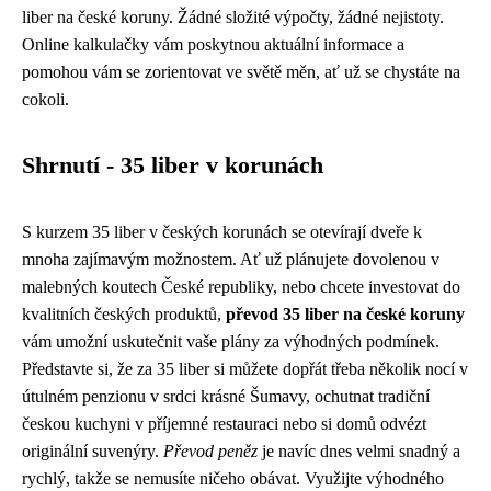
liber na české koruny. Žádné složité výpočty, žádné nejistoty.
Online kalkulačky vám poskytnou aktuální informace a
pomohou vám se zorientovat ve světě měn, ať už se chystáte na
cokoli.
Shrnutí - 35 liber v korunách
S kurzem 35 liber v českých korunách se otevírají dveře k
mnoha zajímavým možnostem. Ať už plánujete dovolenou v
malebných koutech České republiky, nebo chcete investovat do
kvalitních českých produktů,
převod 35 liber na české koruny
vám umožní uskutečnit vaše plány za výhodných podmínek.
Představte si, že za 35 liber si můžete dopřát třeba několik nocí v
útulném penzionu v srdci krásné Šumavy, ochutnat tradiční
českou kuchyni v příjemné restauraci nebo si domů odvézt
originální suvenýry.
Převod peněz
je navíc dnes velmi snadný a
rychlý, takže se nemusíte ničeho obávat. Využijte výhodného