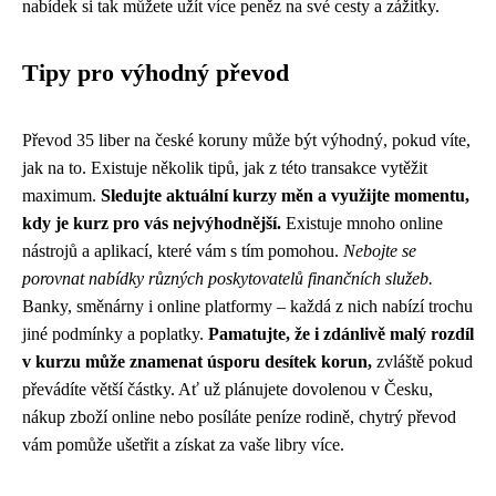
nabídek si tak můžete užít více peněz na své cesty a zážitky.
Tipy pro výhodný převod
Převod 35 liber na české koruny může být výhodný, pokud víte,
jak na to. Existuje několik tipů, jak z této transakce vytěžit
maximum.
Sledujte aktuální kurzy měn a využijte momentu,
kdy je kurz pro vás nejvýhodnější.
Existuje mnoho online
nástrojů a aplikací, které vám s tím pomohou.
Nebojte se
porovnat nabídky různých poskytovatelů finančních služeb.
Banky, směnárny i online platformy – každá z nich nabízí trochu
jiné podmínky a poplatky.
Pamatujte, že i zdánlivě malý rozdíl
v kurzu může znamenat úsporu desítek korun,
zvláště pokud
převádíte větší částky. Ať už plánujete dovolenou v Česku,
nákup zboží online nebo posíláte peníze rodině, chytrý převod
vám pomůže ušetřit a získat za vaše libry více.