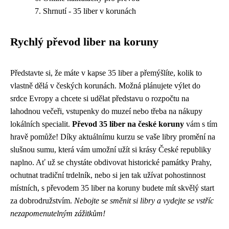
Shrnutí - 35 liber v korunách
Rychlý převod liber na koruny
Představte si, že máte v kapse 35 liber a přemýšlíte, kolik to
vlastně dělá v českých korunách. Možná plánujete výlet do
srdce Evropy a chcete si udělat představu o rozpočtu na
lahodnou večeři, vstupenky do muzeí nebo třeba na nákupy
lokálních specialit.
Převod 35 liber na české koruny
vám s tím
hravě pomůže! Díky aktuálnímu kurzu se vaše libry promění na
slušnou sumu, která vám umožní užít si krásy České republiky
naplno. Ať už se chystáte obdivovat historické památky Prahy,
ochutnat tradiční trdelník, nebo si jen tak užívat pohostinnost
místních, s převodem 35 liber na koruny budete mít skvělý start
za dobrodružstvím.
Nebojte se směnit si libry a vydejte se vstříc
nezapomenutelným zážitkům!