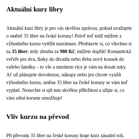
Aktuální kurz libry
Aktuální kurz libry je pro vás skvělou zprávou, pokud uvažujete
o směně 35 liber na české koruny! Právě teď totiž můžete z
výhodného kurzu vytěžit maximum. Představte si, co všechno si
za
35 liber
, tedy zhruba za
980 Kč
, můžete dopřát! Romantická
večeře pro dva, lístky do divadla nebo třeba nový kousek do
vašeho šatníku – to vše a mnohem více je vám na dosah ruky.
Ať už plánujete dovolenou, nákupy nebo jen chcete využít
výhodného kurzu, směna 35 liber na české koruny se vám teď
vyplatí. Nenechte si ujít tuto skvělou příležitost a užijte si, co
vám
silná koruna
umožňuje!
Vliv kurzu na převod
Při převodu 35 liber na české koruny hraje kurz zásadní roli.