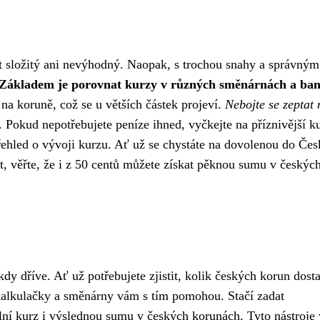
 složitý ani nevýhodný. Naopak, s trochou snahy a správným
Základem je porovnat kurzy v různých směnárnách a ba
 na koruně, což se u větších částek projeví.
Nebojte se zeptat 
 Pokud nepotřebujete peníze ihned, vyčkejte na příznivější ku
řehled o vývoji kurzu. Ať už se chystáte na dovolenou do Čes
t, věřte, že i z 50 centů můžete získat pěknou sumu v českýc
kdy dříve. Ať už potřebujete zjistit, kolik českých korun dost
kalkulačky a směnárny vám s tím pomohou. Stačí zadat
ní kurz i výslednou sumu v českých korunách. Tyto nástroje