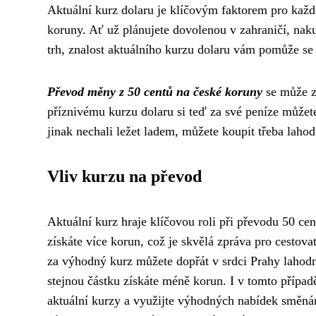
Aktuální kurz dolaru je klíčovým faktorem pro každ
koruny. Ať už plánujete dovolenou v zahraničí, nak
trh, znalost aktuálního kurzu dolaru vám pomůže se
Převod měny z 50 centů na české koruny
se může zd
příznivému kurzu dolaru si teď za své peníze můžete 
jinak nechali ležet ladem, můžete koupit třeba laho
Vliv kurzu na převod
Aktuální kurz hraje klíčovou roli při převodu 50 ce
získáte více korun, což je skvělá zpráva pro cestovate
za výhodný kurz můžete dopřát v srdci Prahy lahod
stejnou částku získáte méně korun. I v tomto případ
aktuální kurzy a využijte výhodných nabídek směná