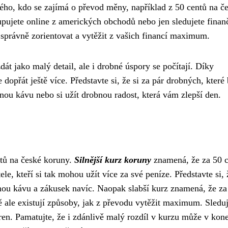
ého, kdo se zajímá o převod měny, například z 50 centů na č
upujete online z amerických obchodů nebo jen sledujete finan
 správně zorientovat a vytěžit z vašich financí maximum.
át jako malý detail, ale i drobné úspory se počítají. Díky
dopřát ještě více. Představte si, že si za pár drobných, které 
dnou kávu nebo si užít drobnou radost, která vám zlepší den.
ntů na české koruny.
Silnější kurz koruny
znamená, že za 50 
le, kteří si tak mohou užít více za své peníze. Představte si, 
nou kávu a zákusek navíc. Naopak slabší kurz znamená, že za
ě ale existují způsoby, jak z převodu vytěžit maximum. Sleduj
ren. Pamatujte, že i zdánlivě malý rozdíl v kurzu může v ko