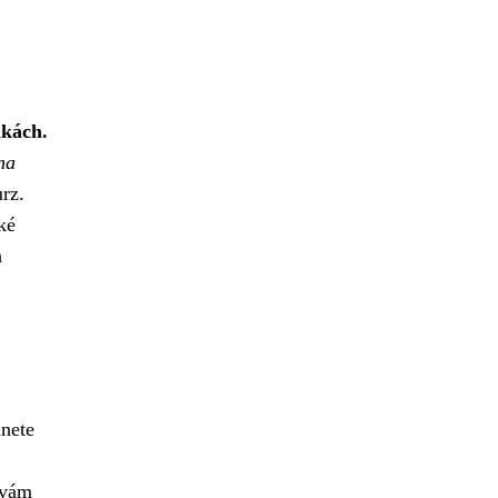
nkách.
na
rz.
ké
h
anete
 vám