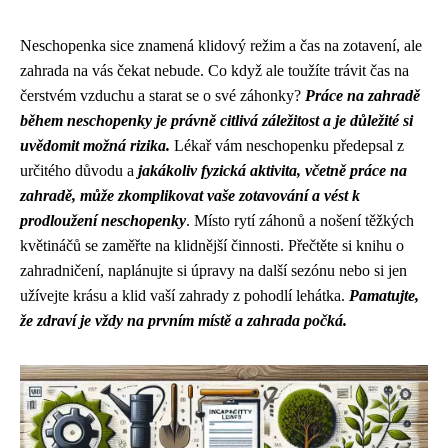
Neschopenka sice znamená klidový režim a čas na zotavení, ale
zahrada na vás čekat nebude. Co když ale toužíte trávit čas na
čerstvém vzduchu a starat se o své záhonky?
Práce na zahradě
během neschopenky je právně citlivá záležitost a je důležité si
uvědomit možná rizika.
Lékař vám neschopenku předepsal z
určitého důvodu a
jakákoliv fyzická aktivita, včetně práce na
zahradě, může zkomplikovat vaše zotavování a vést k
prodloužení neschopenky
. Místo rytí záhonů a nošení těžkých
květináčů se zaměřte na klidnější činnosti. Přečtěte si knihu o
zahradničení, naplánujte si úpravy na další sezónu nebo si jen
užívejte krásu a klid vaší zahrady z pohodlí lehátka.
Pamatujte,
že zdraví je vždy na prvním místě a zahrada počká.