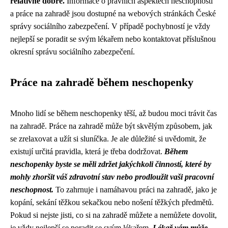
relativně dobře.
Informace o právních aspektech neschopnosti
a práce na zahradě jsou dostupné na webových stránkách České
správy sociálního zabezpečení. V případě pochybností je vždy
nejlepší se poradit se svým lékařem nebo kontaktovat příslušnou
okresní správu sociálního zabezpečení.
Práce na zahradě během neschopenky
Mnoho lidí se během neschopenky těší, až budou moci trávit čas
na zahradě. Práce na zahradě může být skvělým způsobem, jak
se zrelaxovat a užít si sluníčka. Je ale důležité si uvědomit, že
existují určitá pravidla, která je třeba dodržovat.
Během
neschopenky byste se měli zdržet jakýchkoli činností, které by
mohly zhoršit váš zdravotní stav nebo prodloužit vaši pracovní
neschopnost.
To zahrnuje i namáhavou práci na zahradě, jako je
kopání, sekání těžkou sekačkou nebo nošení těžkých předmětů.
Pokud si nejste jisti, co si na zahradě můžete a nemůžete dovolit,
je vždy nejlepší se poradit se svým lékařem.
Lékař vám může