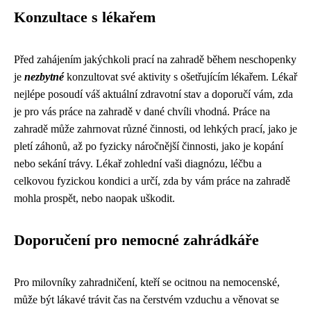
Konzultace s lékařem
Před zahájením jakýchkoli prací na zahradě během neschopenky
je
nezbytné
konzultovat své aktivity s ošetřujícím lékařem. Lékař
nejlépe posoudí váš aktuální zdravotní stav a doporučí vám, zda
je pro vás práce na zahradě v dané chvíli vhodná. Práce na
zahradě může zahrnovat různé činnosti, od lehkých prací, jako je
pletí záhonů, až po fyzicky náročnější činnosti, jako je kopání
nebo sekání trávy. Lékař zohlední vaši diagnózu, léčbu a
celkovou fyzickou kondici a určí, zda by vám práce na zahradě
mohla prospět, nebo naopak uškodit.
Doporučení pro nemocné zahrádkáře
Pro milovníky zahradničení, kteří se ocitnou na nemocenské,
může být lákavé trávit čas na čerstvém vzduchu a věnovat se