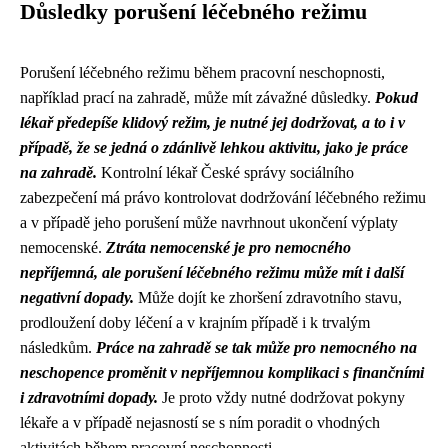
Důsledky porušení léčebného režimu
Porušení léčebného režimu během pracovní neschopnosti,
například prací na zahradě, může mít závažné důsledky.
Pokud
lékař předepíše klidový režim, je nutné jej dodržovat, a to i v
případě, že se jedná o zdánlivě lehkou aktivitu, jako je práce
na zahradě.
Kontrolní lékař České správy sociálního
zabezpečení má právo kontrolovat dodržování léčebného režimu
a v případě jeho porušení může navrhnout ukončení výplaty
nemocenské.
Ztráta nemocenské je pro nemocného
nepříjemná, ale porušení léčebného režimu může mít i další
negativní dopady.
Může dojít ke zhoršení zdravotního stavu,
prodloužení doby léčení a v krajním případě i k trvalým
následkům.
Práce na zahradě se tak může pro nemocného na
neschopence proměnit v nepříjemnou komplikaci s finančními
i zdravotními dopady.
Je proto vždy nutné dodržovat pokyny
lékaře a v případě nejasností se s ním poradit o vhodných
aktivitách během pracovní neschopnosti.