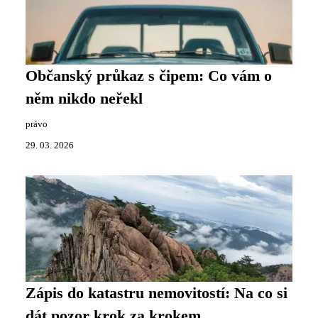
Občanský průkaz s čipem: Co vám o
něm nikdo neřekl
právo
29. 03. 2026
Zápis do katastru nemovitostí: Na co si
dát pozor krok za krokem