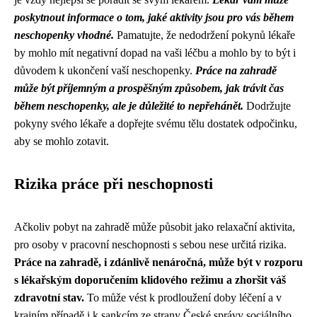
poskytnout informace o tom, jaké aktivity jsou pro vás během
neschopenky vhodné.
Pamatujte, že nedodržení pokynů lékaře
by mohlo mít negativní dopad na vaši léčbu a mohlo by to být i
důvodem k ukončení vaší neschopenky.
Práce na zahradě
může být příjemným a prospěšným způsobem, jak trávit čas
během neschopenky, ale je důležité to nepřehánět.
Dodržujte
pokyny svého lékaře a dopřejte svému tělu dostatek odpočinku,
aby se mohlo zotavit.
Rizika práce při neschopnosti
Ačkoliv pobyt na zahradě může působit jako relaxační aktivita,
pro osoby v pracovní neschopnosti s sebou nese určitá rizika.
Práce na zahradě, i zdánlivě nenáročná, může být v rozporu
s lékařským doporučením klidového režimu a zhoršit váš
zdravotní stav.
To může vést k prodloužení doby léčení a v
krajním případě i k sankcím ze strany České správy sociálního