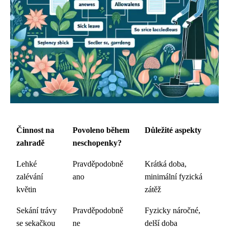
Činnost na
Povoleno během
Důležité aspekty
zahradě
neschopenky?
Lehké
Pravděpodobně
Krátká doba,
zalévání
ano
minimální fyzická
květin
zátěž
Sekání trávy
Pravděpodobně
Fyzicky náročné,
se sekačkou
ne
delší doba