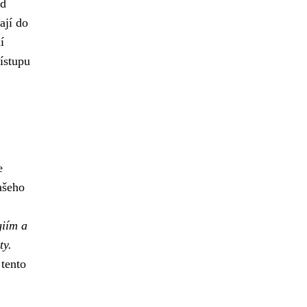
ad
ají do
í
ístupu
e
ašeho
giím a
ty.
 tento