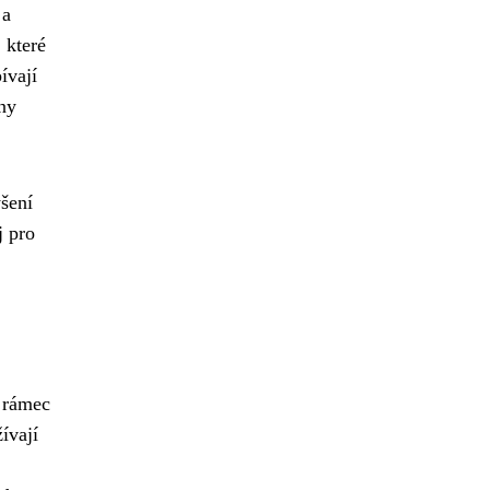
 a
, které
ívají
iny
ýšení
j pro
 rámec
ívají