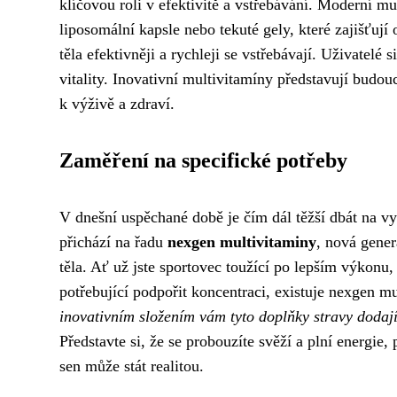
klíčovou roli v efektivitě a vstřebávání. Moderní m
liposomální kapsle nebo tekuté gely, které zajišťují
těla efektivněji a rychleji se vstřebávají. Uživatelé 
vitality. Inovativní multivitamíny představují budo
k výživě a zdraví.
Zaměření na specifické potřeby
V dnešní uspěchané době je čím dál těžší dbát na vy
přichází na řadu
nexgen multivitaminy
, nová gener
těla. Ať už jste sportovec toužící po lepším výkonu
potřebující podpořit koncentraci, existuje nexgen m
inovativním složením vám tyto doplňky stravy dodají př
Představte si, že se probouzíte svěží a plní energie
sen může stát realitou.