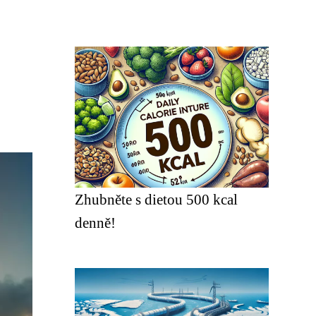
Zhubněte s dietou 500 kcal
denně!