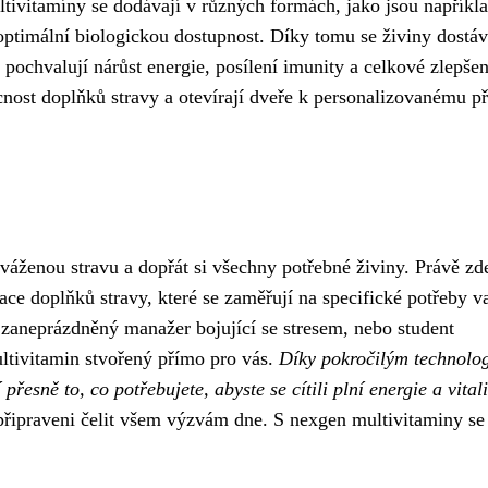
ultivitamíny se dodávají v různých formách, jako jsou napříkl
 optimální biologickou dostupnost. Díky tomu se živiny dostáv
si pochvalují nárůst energie, posílení imunity a celkové zlepšen
ucnost doplňků stravy a otevírají dveře k personalizovanému př
váženou stravu a dopřát si všechny potřebné živiny. Právě zd
ace doplňků stravy, které se zaměřují na specifické potřeby v
, zaneprázdněný manažer bojující se stresem, nebo student
ultivitamin stvořený přímo pro vás.
Díky pokročilým technolo
esně to, co potřebujete, abyste se cítili plní energie a vitali
, připraveni čelit všem výzvám dne. S nexgen multivitaminy se