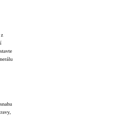
 z
í
stavte
nerálu
 snahu
travy,