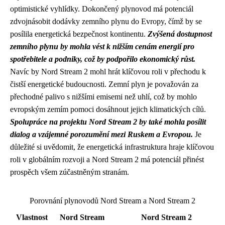
optimistické vyhlídky. Dokončený plynovod má potenciál
zdvojnásobit dodávky zemního plynu do Evropy, čímž by se
posílila energetická bezpečnost kontinentu.
Zvýšená dostupnost
zemního plynu by mohla vést k nižším cenám energií pro
spotřebitele a podniky, což by podpořilo ekonomický růst.
Navíc by Nord Stream 2 mohl hrát klíčovou roli v přechodu k
čistší energetické budoucnosti. Zemní plyn je považován za
přechodné palivo s nižšími emisemi než uhlí, což by mohlo
evropským zemím pomoci dosáhnout jejich klimatických cílů.
Spolupráce na projektu Nord Stream 2 by také mohla posílit
dialog a vzájemné porozumění mezi Ruskem a Evropou.
Je
důležité si uvědomit, že energetická infrastruktura hraje klíčovou
roli v globálním rozvoji a Nord Stream 2 má potenciál přinést
prospěch všem zúčastněným stranám.
Porovnání plynovodů Nord Stream a Nord Stream 2
Vlastnost
Nord Stream
Nord Stream 2