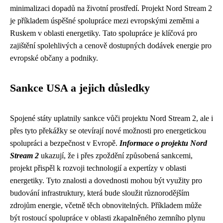
minimalizaci dopadů na životní prostředí. Projekt Nord Stream 2
je příkladem úspěšné spolupráce mezi evropskými zeměmi a
Ruskem v oblasti energetiky. Tato spolupráce je klíčová pro
zajištění spolehlivých a cenově dostupných dodávek energie pro
evropské občany a podniky.
Sankce USA a jejich důsledky
Spojené státy uplatnily sankce vůči projektu Nord Stream 2, ale i
přes tyto překážky se otevírají nové možnosti pro energetickou
spolupráci a bezpečnost v Evropě.
Informace o projektu Nord
Stream 2
ukazují, že i přes zpoždění způsobená sankcemi,
projekt přispěl k rozvoji technologií a expertízy v oblasti
energetiky. Tyto znalosti a dovednosti mohou být využity pro
budování infrastruktury, která bude sloužit různorodějším
zdrojům energie, včetně těch obnovitelných. Příkladem může
být rostoucí spolupráce v oblasti zkapalněného zemního plynu