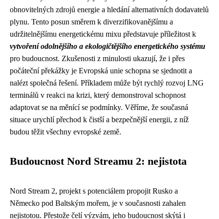
obnovitelných zdrojů energie a hledání alternativních dodavatelů
plynu. Tento posun směrem k diverzifikovanějšímu a
udržitelnějšímu energetickému mixu představuje příležitost k
vytvoření odolnějšího a ekologičtějšího energetického systému
pro budoucnost. Zkušenosti z minulosti ukazují, že i přes
počáteční překážky je Evropská unie schopna se sjednotit a
nalézt společná řešení. Příkladem může být rychlý rozvoj LNG
terminálů v reakci na krizi, který demonstroval schopnost
adaptovat se na měnící se podmínky. Věříme, že současná
situace urychlí přechod k čistší a bezpečnější energii, z níž
budou těžit všechny evropské země.
Budoucnost Nord Streamu 2: nejistota
Nord Stream 2, projekt s potenciálem propojit Rusko a
Německo pod Baltským mořem, je v současnosti zahalen
nejistotou. Přestože čelí výzvám, jeho budoucnost skýtá i