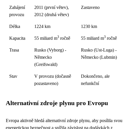
Zahájení
2011 (první větev),
Zastaveno
provozu
2012 (druhá větev)
Délka
1224 km
1230 km
3
3
Kapacita
55 miliard m
ročně
55 miliard m
ročně
Trasa
Rusko (Vyborg) -
Rusko (Ust-Luga) -
Německo
Německo (Lubmin)
(Greifswald)
Stav
V provozu (dočasně
Dokončeno, ale
pozastaveno)
nefunkční
Alternativní zdroje plynu pro Evropu
Evropa aktivně hledá alternativní zdroje plynu, aby posílila svou
energetickou bezpečnost a snížila závislost na dodávkách z