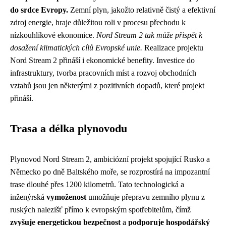
do srdce Evropy.
Zemní plyn, jakožto relativně čistý a efektivní
zdroj energie, hraje důležitou roli v procesu přechodu k
nízkouhlíkové ekonomice.
Nord Stream 2 tak může přispět k
dosažení klimatických cílů Evropské unie.
Realizace projektu
Nord Stream 2 přináší i ekonomické benefity. Investice do
infrastruktury, tvorba pracovních míst a rozvoj obchodních
vztahů jsou jen některými z pozitivních dopadů, které projekt
přináší.
Trasa a délka plynovodu
Plynovod Nord Stream 2, ambiciózní projekt spojující Rusko a
Německo po dně Baltského moře, se rozprostírá na impozantní
trase dlouhé přes 1200 kilometrů. Tato technologická a
inženýrská
vymoženost
umožňuje přepravu zemního plynu z
ruských nalezišť přímo k evropským spotřebitelům, čímž
zvyšuje energetickou bezpečnost
a
podporuje hospodářský