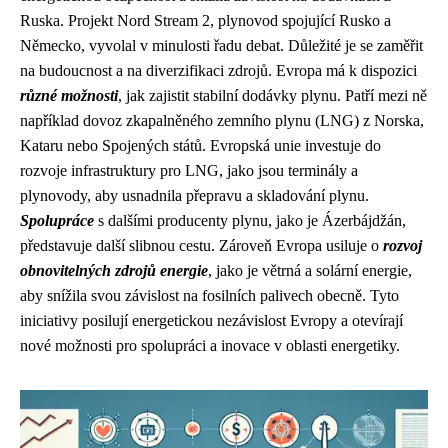
Ruska. Projekt Nord Stream 2, plynovod spojující Rusko a
Německo, vyvolal v minulosti řadu debat. Důležité je se zaměřit
na budoucnost a na diverzifikaci zdrojů. Evropa má k dispozici
různé možnosti
, jak zajistit stabilní dodávky plynu. Patří mezi ně
například dovoz zkapalněného zemního plynu (LNG) z Norska,
Kataru nebo Spojených států. Evropská unie investuje do
rozvoje infrastruktury pro LNG, jako jsou terminály a
plynovody, aby usnadnila přepravu a skladování plynu.
Spolupráce
s dalšími producenty plynu, jako je Ázerbájdžán,
představuje další slibnou cestu. Zároveň Evropa usiluje o
rozvoj
obnovitelných zdrojů energie
, jako je větrná a solární energie,
aby snížila svou závislost na fosilních palivech obecně. Tyto
iniciativy posilují energetickou nezávislost Evropy a otevírají
nové možnosti pro spolupráci a inovace v oblasti energetiky.