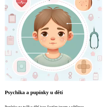
Psychika a pupínky u dětí
Pupínky na tváři u dětí jsou častým jevem a většinou