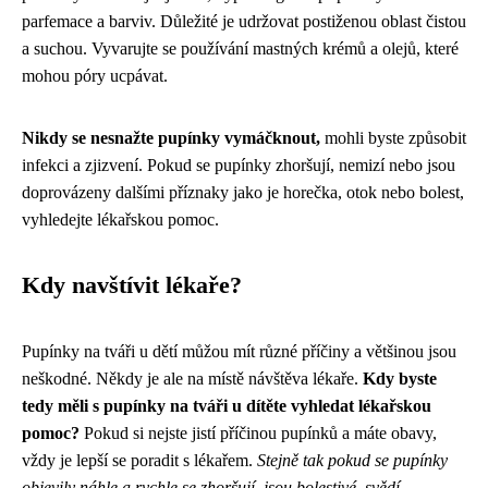
parfemace a barviv. Důležité je udržovat postiženou oblast čistou
a suchou. Vyvarujte se používání mastných krémů a olejů, které
mohou póry ucpávat.
Nikdy se nesnažte pupínky vymáčknout,
mohli byste způsobit
infekci a zjizvení. Pokud se pupínky zhoršují, nemizí nebo jsou
doprovázeny dalšími příznaky jako je horečka, otok nebo bolest,
vyhledejte lékařskou pomoc.
Kdy navštívit lékaře?
Pupínky na tváři u dětí můžou mít různé příčiny a většinou jsou
neškodné. Někdy je ale na místě návštěva lékaře.
Kdy byste
tedy měli s pupínky na tváři u dítěte vyhledat lékařskou
pomoc?
Pokud si nejste jistí příčinou pupínků a máte obavy,
vždy je lepší se poradit s lékařem.
Stejně tak pokud se pupínky
objevily náhle a rychle se zhoršují, jsou bolestivé, svědí,