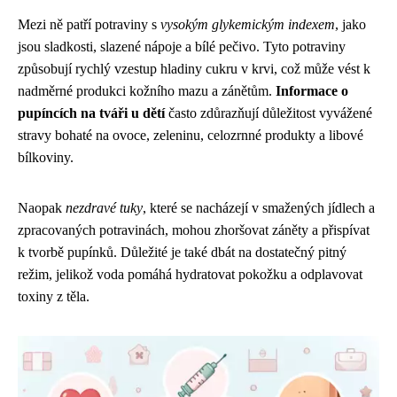
Mezi ně patří potraviny s
vysokým glykemickým indexem
, jako
jsou sladkosti, slazené nápoje a bílé pečivo. Tyto potraviny
způsobují rychlý vzestup hladiny cukru v krvi, což může vést k
nadměrné produkci kožního mazu a zánětům.
Informace o
pupíncích na tváři u dětí
často zdůrazňují důležitost vyvážené
stravy bohaté na ovoce, zeleninu, celozrnné produkty a libové
bílkoviny.
Naopak
nezdravé tuky
, které se nacházejí v smažených jídlech a
zpracovaných potravinách, mohou zhoršovat záněty a přispívat
k tvorbě pupínků. Důležité je také dbát na dostatečný pitný
režim, jelikož voda pomáhá hydratovat pokožku a odplavovat
toxiny z těla.