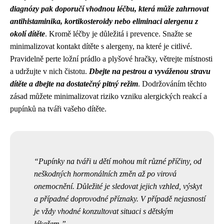
diagnózy pak doporučí vhodnou léčbu, která může zahrnovat
antihistaminika, kortikosteroidy nebo eliminaci alergenu z
okolí dítěte
. Kromě léčby je důležitá i prevence. Snažte se
minimalizovat kontakt dítěte s alergeny, na které je citlivé.
Pravidelně perte ložní prádlo a plyšové hračky, větrejte místnosti
a udržujte v nich čistotu.
Dbejte na pestrou a vyváženou stravu
dítěte a dbejte na dostatečný pitný režim
. Dodržováním těchto
zásad můžete minimalizovat riziko vzniku alergických reakcí a
pupínků na tváři vašeho dítěte.
Pupínky na tváři u dětí mohou mít různé příčiny, od
neškodných hormonálních změn až po virová
onemocnění. Důležité je sledovat jejich vzhled, výskyt
a případné doprovodné příznaky. V případě nejasností
je vždy vhodné konzultovat situaci s dětským
lékařem.