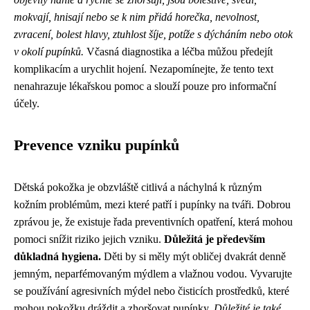
mokvají, hnisají nebo se k nim přidá horečka, nevolnost,
zvracení, bolest hlavy, ztuhlost šíje, potíže s dýcháním nebo otok
v okolí pupínků.
Včasná diagnostika a léčba můžou předejít
komplikacím a urychlit hojení. Nezapomínejte, že tento text
nenahrazuje lékařskou pomoc a slouží pouze pro informační
účely.
Prevence vzniku pupínků
Dětská pokožka je obzvláště citlivá a náchylná k různým
kožním problémům, mezi které patří i pupínky na tváři. Dobrou
zprávou je, že existuje řada preventivních opatření, která mohou
pomoci snížit riziko jejich vzniku.
Důležitá je především
důkladná hygiena.
Děti by si měly mýt obličej dvakrát denně
jemným, neparfémovaným mýdlem a vlažnou vodou. Vyvarujte
se používání agresivních mýdel nebo čisticích prostředků, které
mohou pokožku dráždit a zhoršovat pupínky.
Důležité je také