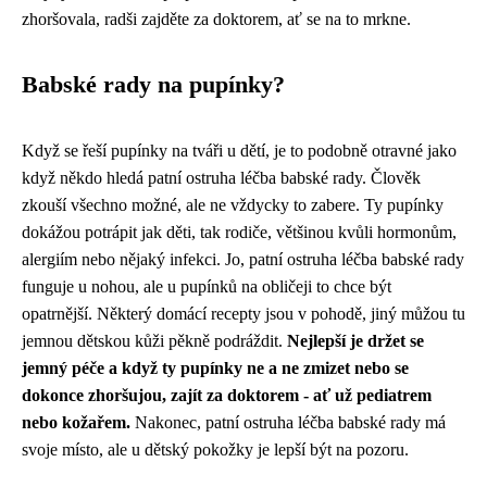
zhoršovala, radši zajděte za doktorem, ať se na to mrkne.
Babské rady na pupínky?
Když se řeší pupínky na tváři u dětí, je to podobně otravné jako
když někdo hledá
patní ostruha léčba babské rady
. Člověk
zkouší všechno možné, ale ne vždycky to zabere. Ty pupínky
dokážou potrápit jak děti, tak rodiče, většinou kvůli hormonům,
alergiím nebo nějaký infekci. Jo, patní ostruha léčba babské rady
funguje u nohou, ale u pupínků na obličeji to chce být
opatrnější. Některý domácí recepty jsou v pohodě, jiný můžou tu
jemnou dětskou kůži pěkně podráždit.
Nejlepší je držet se
jemný péče a když ty pupínky ne a ne zmizet nebo se
dokonce zhoršujou, zajít za doktorem - ať už pediatrem
nebo kožařem.
Nakonec, patní ostruha léčba babské rady má
svoje místo, ale u dětský pokožky je lepší být na pozoru.