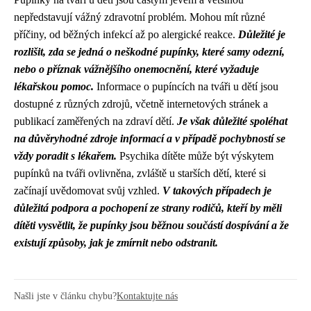
nepředstavují vážný zdravotní problém. Mohou mít různé
příčiny, od běžných infekcí až po alergické reakce.
Důležité je
rozlišit, zda se jedná o neškodné pupínky, které samy odezní,
nebo o příznak vážnějšího onemocnění, které vyžaduje
lékařskou pomoc.
Informace o pupíncích na tváři u dětí jsou
dostupné z různých zdrojů, včetně internetových stránek a
publikací zaměřených na zdraví dětí.
Je však důležité spoléhat
na důvěryhodné zdroje informací a v případě pochybností se
vždy poradit s lékařem.
Psychika dítěte může být výskytem
pupínků na tváři ovlivněna, zvláště u starších dětí, které si
začínají uvědomovat svůj vzhled.
V takových případech je
důležitá podpora a pochopení ze strany rodičů, kteří by měli
dítěti vysvětlit, že pupínky jsou běžnou součástí dospívání a že
existují způsoby, jak je zmírnit nebo odstranit.
Našli jste v článku chybu?
Kontaktujte nás