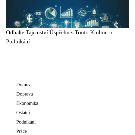
Odhalte Tajemství Úspěchu s Touto Knihou o
Podnikání
Domov
Doprava
Ekonomika
Ostatní
Podnikání
Práce