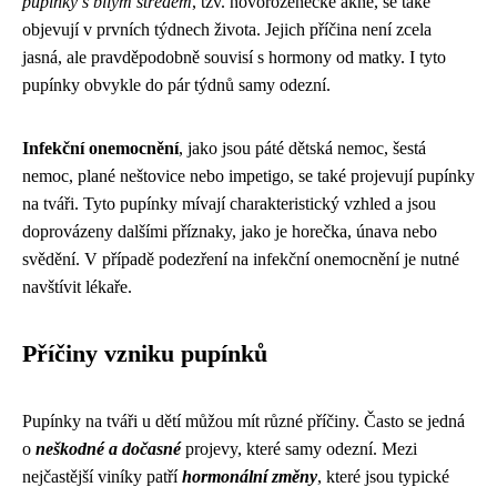
pupínky s bílým středem
, tzv. novorozenecké akné, se také
objevují v prvních týdnech života. Jejich příčina není zcela
jasná, ale pravděpodobně souvisí s hormony od matky. I tyto
pupínky obvykle do pár týdnů samy odezní.
Infekční onemocnění
, jako jsou páté dětská nemoc, šestá
nemoc, plané neštovice nebo impetigo, se také projevují pupínky
na tváři. Tyto pupínky mívají charakteristický vzhled a jsou
doprovázeny dalšími příznaky, jako je horečka, únava nebo
svědění. V případě podezření na infekční onemocnění je nutné
navštívit lékaře.
Příčiny vzniku pupínků
Pupínky na tváři u dětí můžou mít různé příčiny. Často se jedná
o
neškodné a dočasné
projevy, které samy odezní. Mezi
nejčastější viníky patří
hormonální změny
, které jsou typické