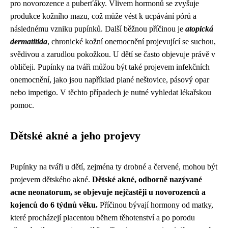
pro novorozence a puberťáky. Vlivem hormonů se zvyšuje
produkce kožního mazu, což může vést k ucpávání pórů a
následnému vzniku pupínků. Další běžnou příčinou je
atopická
dermatitida
, chronické kožní onemocnění projevující se suchou,
svědivou a zarudlou pokožkou. U dětí se často objevuje právě v
obličeji. Pupínky na tváři můžou být také projevem infekčních
onemocnění, jako jsou například plané neštovice, pásový opar
nebo impetigo. V těchto případech je nutné vyhledat lékařskou
pomoc.
Dětské akné a jeho projevy
Pupínky na tváři u dětí, zejména ty drobné a červené, mohou být
projevem dětského akné.
Dětské akné, odborně nazývané
acne neonatorum, se objevuje nejčastěji u novorozenců a
kojenců do 6 týdnů věku.
Příčinou bývají hormony od matky,
které procházejí placentou během těhotenství a po porodu