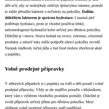
děti učit, aby se nedotýkaly obličeje špinavýma rukama,
protože
to může přenášet bakterie a nečistoty na pokožku.
Dalším
důležitým faktorem je správná hydratace.
I mastná pleť
potřebuje hydrataci, proto je vhodné používat lehký,
nekomedogenní hydratační krém určený pro dětskou pokožku.
Důležitá je i strava. Strava bohatá na ovoce, zeleninu, celozrnné
produkty a zdravé tuky může podpořit zdraví pokožky zevnitř.
Naopak sladkosti, tučná jídla a fast food mohou zhoršovat akné
a pupínky.
Volně prodejné přípravky
V některých případech si s pupínky na tváři u dětí poradí i volně
prodejné přípravky. Vždy se ale nejdříve poraďte s lékárníkem,
který vám s výběrem vhodného produktu pomůže. Důležité je
zvolit přípravek určený přímo pro dětskou pokožku. Mezi
oblíbené volně prodejné přípravky patří například: