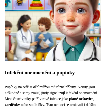
Infekční onemocnění a pupínky
Pupínky na tváři u dětí můžou mít různé příčiny. Někdy jsou
neškodné a samy zmizí, jindy signalizují infekční onemocnění.
Mezi časté viníky patří virové infekce jako
plané neštovice
,
zarděnky
nebo
spalničky
. Tyto nemoci se projevují i dalšími