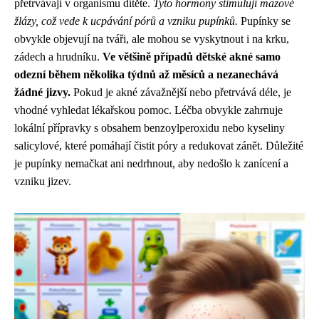
přetrvávají v organismu dítěte.
Tyto hormony stimulují mazové
žlázy, což vede k ucpávání pórů a vzniku pupínků.
Pupínky se
obvykle objevují na tváři, ale mohou se vyskytnout i na krku,
zádech a hrudníku.
Ve většině případů dětské akné samo
odezní během několika týdnů až měsíců a nezanechává
žádné jizvy.
Pokud je akné závažnější nebo přetrvává déle, je
vhodné vyhledat lékařskou pomoc. Léčba obvykle zahrnuje
lokální přípravky s obsahem benzoylperoxidu nebo kyseliny
salicylové, které pomáhají čistit póry a redukovat zánět. Důležité
je pupínky nemačkat ani nedrhnout, aby nedošlo k zanícení a
vzniku jizev.