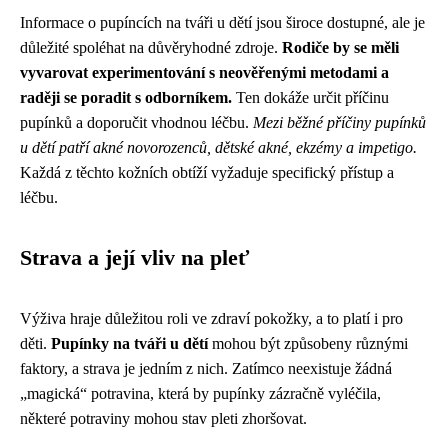
Informace o pupíncích na tváři u dětí jsou široce dostupné, ale je
důležité spoléhat na důvěryhodné zdroje.
Rodiče by se měli
vyvarovat experimentování s neověřenými metodami a
raději se poradit s odborníkem.
Ten dokáže určit příčinu
pupínků a doporučit vhodnou léčbu.
Mezi běžné příčiny pupínků
u dětí patří akné novorozenců, dětské akné, ekzémy a impetigo.
Každá z těchto kožních obtíží vyžaduje specifický přístup a
léčbu.
Strava a její vliv na pleť
Výživa hraje důležitou roli ve zdraví pokožky, a to platí i pro
děti.
Pupínky na tváři u dětí
mohou být způsobeny různými
faktory, a strava je jedním z nich. Zatímco neexistuje žádná
„magická“ potravina, která by pupínky zázračně vyléčila,
některé potraviny mohou stav pleti zhoršovat.