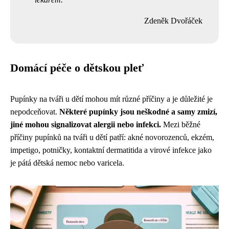
Zdeněk Dvořáček
Domácí péče o dětskou pleť
Pupínky na tváři u dětí mohou mít různé příčiny a je důležité je
nepodceňovat.
Některé pupínky jsou neškodné a samy zmizí,
jiné mohou signalizovat alergii nebo infekci.
Mezi běžné
příčiny pupínků na tváři u dětí patří: akné novorozenců, ekzém,
impetigo, potničky, kontaktní dermatitida a virové infekce jako
je pátá dětská nemoc nebo varicela.