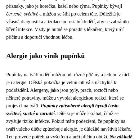
příznaky, jako je horečka, kašel nebo rýma. Pupínky bývají
červené, svědivé
a můžou se šířit po celém těle. Důležitá je
včasná diagnostika a izolace od ostatních dětí, aby se zabránilo
šíření infekce. Vždy je nutné se poradit s lékařem, který určí
příčinu a doporučí vhodnou léčbu.
Alergie jako viník pupínků
Pupínky na tváři u dětí můžou mít různé příčiny a jednou z nich
je i alergie. Dětská pokožka je velmi citlivá a náchylná k
podráždění. Alergeny, jako jsou pyly, prach, roztoči nebo
některé potraviny, můžou vyvolat alergickou reakci, která se
projeví i na tváři.
Pupínky způsobené alergií bývají často
svědivé, suché a zarudlé
. Dítě si je může škrábat, čímž se
zvyšuje riziko infekce. Pokud máte podezření, že pupínky na
tváři vašeho dítěte způsobuje alergie, je důležité navštívit lékaře.
Ten provede potřebná vyšetření a určí příčinu obtíží.
Na základě