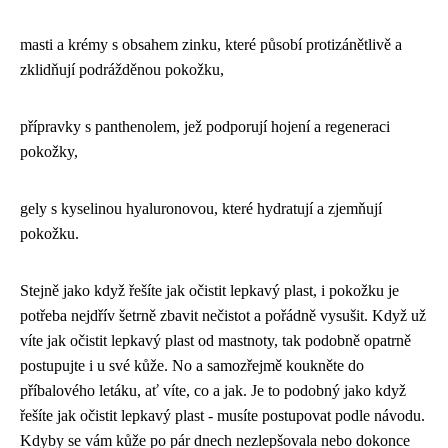
masti a krémy s obsahem zinku, které působí protizánětlivě a
zklidňují podrážděnou pokožku,
přípravky s panthenolem, jež podporují hojení a regeneraci
pokožky,
gely s kyselinou hyaluronovou, které hydratují a zjemňují
pokožku.
Stejně jako když řešíte jak očistit lepkavý plast, i pokožku je
potřeba nejdřív šetrně zbavit nečistot a pořádně vysušit. Když už
víte
jak očistit lepkavý plast
od mastnoty, tak podobně opatrně
postupujte i u své kůže. No a samozřejmě koukněte do
příbalového letáku, ať víte, co a jak. Je to podobný jako když
řešíte jak očistit lepkavý plast - musíte postupovat podle návodu.
Kdyby se vám kůže po pár dnech nezlepšovala nebo dokonce