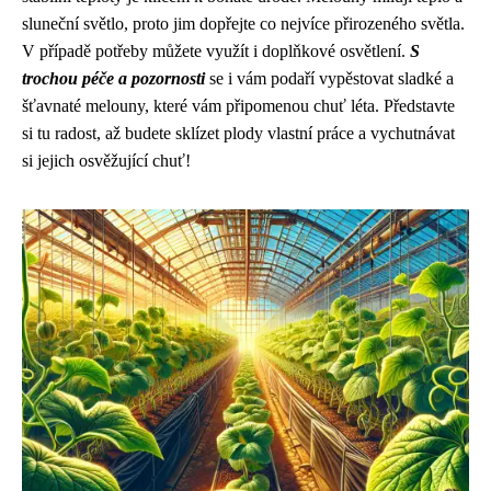
sluneční světlo, proto jim dopřejte co nejvíce přirozeného světla.
V případě potřeby můžete využít i doplňkové osvětlení.
S
trochou péče a pozornosti
se i vám podaří vypěstovat sladké a
šťavnaté melouny, které vám připomenou chuť léta. Představte
si tu radost, až budete sklízet plody vlastní práce a vychutnávat
si jejich osvěžující chuť!