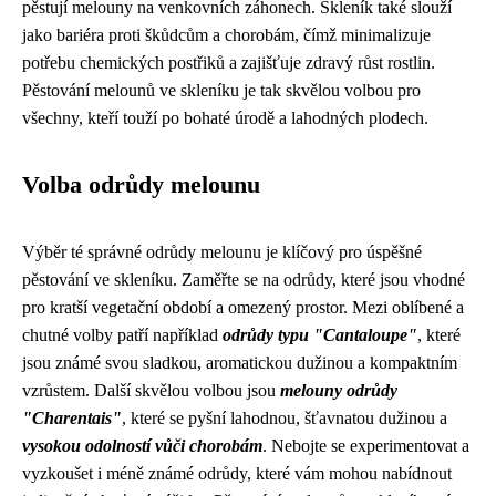
pěstují melouny na venkovních záhonech. Skleník také slouží
jako bariéra proti škůdcům a chorobám, čímž minimalizuje
potřebu chemických postřiků a zajišťuje zdravý růst rostlin.
Pěstování melounů ve skleníku je tak skvělou volbou pro
všechny, kteří touží po bohaté úrodě a lahodných plodech.
Volba odrůdy melounu
Výběr té správné odrůdy melounu je klíčový pro úspěšné
pěstování ve skleníku. Zaměřte se na odrůdy, které jsou vhodné
pro kratší vegetační období a omezený prostor. Mezi oblíbené a
chutné volby patří například
odrůdy typu "Cantaloupe"
, které
jsou známé svou sladkou, aromatickou dužinou a kompaktním
vzrůstem. Další skvělou volbou jsou
melouny odrůdy
"Charentais"
, které se pyšní lahodnou, šťavnatou dužinou a
vysokou odolností vůči chorobám
. Nebojte se experimentovat a
vyzkoušet i méně známé odrůdy, které vám mohou nabídnout