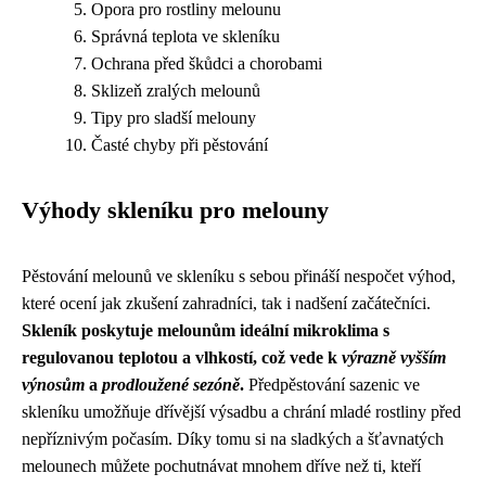
Opora pro rostliny melounu
Správná teplota ve skleníku
Ochrana před škůdci a chorobami
Sklizeň zralých melounů
Tipy pro sladší melouny
Časté chyby při pěstování
Výhody skleníku pro melouny
Pěstování melounů ve skleníku s sebou přináší nespočet výhod,
které ocení jak zkušení zahradníci, tak i nadšení začátečníci.
Skleník poskytuje melounům ideální mikroklima s
regulovanou teplotou a vlhkostí, což vede k
výrazně vyšším
výnosům
a
prodloužené sezóně
.
Předpěstování sazenic ve
skleníku umožňuje dřívější výsadbu a chrání mladé rostliny před
nepříznivým počasím. Díky tomu si na sladkých a šťavnatých
melounech můžete pochutnávat mnohem dříve než ti, kteří