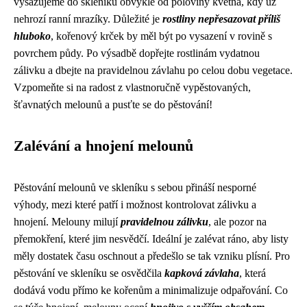
vysazujeme do skleníku obvykle od poloviny května, kdy už
nehrozí ranní mrazíky. Důležité je
rostliny nepřesazovat příliš
hluboko
, kořenový krček by měl být po vysazení v rovině s
povrchem půdy. Po výsadbě dopřejte rostlinám vydatnou
zálivku a dbejte na pravidelnou závlahu po celou dobu vegetace.
Vzpomeňte si na radost z vlastnoručně vypěstovaných,
šťavnatých melounů a pusťte se do pěstování!
Zalévání a hnojení melounů
Pěstování melounů ve skleníku s sebou přináší nesporné
výhody, mezi které patří i možnost kontrolovat zálivku a
hnojení. Melouny milují
pravidelnou zálivku
, ale pozor na
přemokření, které jim nesvědčí. Ideální je zalévat ráno, aby listy
měly dostatek času oschnout a předešlo se tak vzniku plísní. Pro
pěstování ve skleníku se osvědčila
kapková závlaha
, která
dodává vodu přímo ke kořenům a minimalizuje odpařování. Co