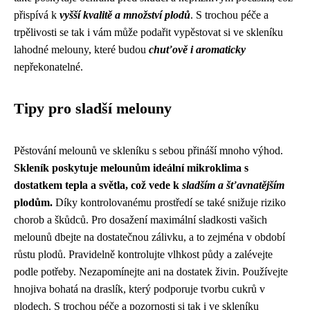
přispívá k
vyšší kvalitě a množství plodů
. S trochou péče a
trpělivosti se tak i vám může podařit vypěstovat si ve skleníku
lahodné melouny, které budou
chuťově i aromaticky
nepřekonatelné.
Tipy pro sladší melouny
Pěstování melounů ve skleníku s sebou přináší mnoho výhod.
Skleník poskytuje melounům ideální mikroklima s
dostatkem tepla a světla, což vede k
sladším a šťavnatějším
plodům.
Díky kontrolovanému prostředí se také snižuje riziko
chorob a škůdců. Pro dosažení maximální sladkosti vašich
melounů dbejte na dostatečnou zálivku, a to zejména v období
růstu plodů. Pravidelně kontrolujte vlhkost půdy a zalévejte
podle potřeby. Nezapomínejte ani na dostatek živin. Používejte
hnojiva bohatá na draslík, který podporuje tvorbu cukrů v
plodech. S trochou péče a pozornosti si tak i ve skleníku