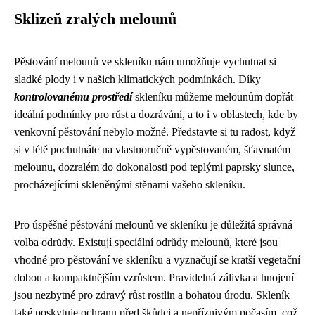
Sklizeň zralých melounů
Pěstování melounů ve skleníku nám umožňuje vychutnat si
sladké plody i v našich klimatických podmínkách. Díky
kontrolovanému prostředí
skleníku můžeme melounům dopřát
ideální podmínky pro růst a dozrávání, a to i v oblastech, kde by
venkovní pěstování nebylo možné. Představte si tu radost, když
si v létě pochutnáte na vlastnoručně vypěstovaném, šťavnatém
melounu, dozralém do dokonalosti pod teplými paprsky slunce,
procházejícími skleněnými stěnami vašeho skleníku.
Pro úspěšné pěstování melounů ve skleníku je důležitá správná
volba odrůdy. Existují speciální odrůdy melounů, které jsou
vhodné pro pěstování ve skleníku a vyznačují se kratší vegetační
dobou a kompaktnějším vzrůstem. Pravidelná zálivka a hnojení
jsou nezbytné pro zdravý růst rostlin a bohatou úrodu. Skleník
také poskytuje ochranu před škůdci a nepříznivým počasím, což