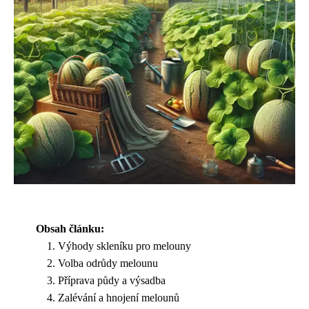
Obsah článku:
Výhody skleníku pro melouny
Volba odrůdy melounu
Příprava půdy a výsadba
Zalévání a hnojení melounů