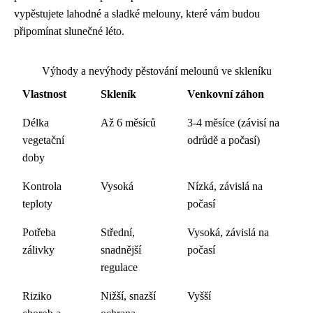
vypěstujete lahodné a sladké melouny, které vám budou
připomínat slunečné léto.
Výhody a nevýhody pěstování melounů ve skleníku
Vlastnost
Skleník
Venkovní záhon
Délka
Až 6 měsíců
3-4 měsíce (závisí na
vegetační
odrůdě a počasí)
doby
Kontrola
Vysoká
Nízká, závislá na
teploty
počasí
Potřeba
Střední,
Vysoká, závislá na
zálivky
snadnější
počasí
regulace
Riziko
Nižší, snazší
Vyšší