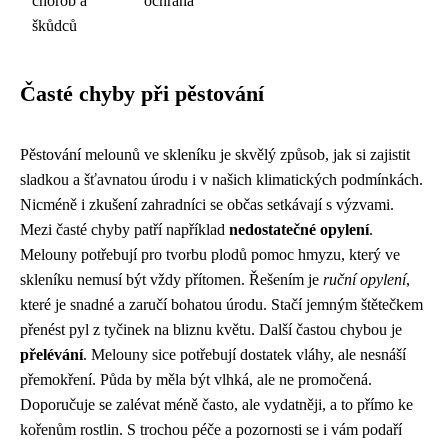
chorob a
ochrana
škůdců
Časté chyby při pěstování
Pěstování melounů ve skleníku je skvělý způsob, jak si zajistit
sladkou a šťavnatou úrodu i v našich klimatických podmínkách.
Nicméně i zkušení zahradníci se občas setkávají s výzvami.
Mezi časté chyby patří například
nedostatečné opylení
.
Melouny potřebují pro tvorbu plodů pomoc hmyzu, který ve
skleníku nemusí být vždy přítomen. Řešením je
ruční opylení
,
které je snadné a zaručí bohatou úrodu. Stačí jemným štětečkem
přenést pyl z tyčinek na bliznu květu. Další častou chybou je
přelévání
. Melouny sice potřebují dostatek vláhy, ale nesnáší
přemokření. Půda by měla být vlhká, ale ne promočená.
Doporučuje se zalévat méně často, ale vydatněji, a to přímo ke
kořenům rostlin. S trochou péče a pozornosti se i vám podaří