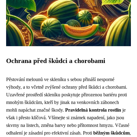
Ochrana před škůdci a chorobami
Pěstování melounů ve skleníku s sebou přináší nesporné
výhody, a to včetně zvýšené ochrany před škůdci a chorobami.
Uzavřené prostředí skleníku poskytuje přirozenou bariéru proti
mnohým škůdcům, kteří by jinak na venkovních záhonech
mohli napáchat značné škody.
Pravidelná kontrola rostlin
je
však i přesto klíčová. Všímejte si známek napadení, jako jsou
skvrny na listech, změna barvy nebo přítomnost hmyzu. Včasné
odhalení je zásadní pro efektivní zásah. Proti
běžným škůdcům
,