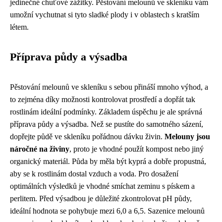
jedinečné chuťové zážitky. Pěstování melounů ve skleníku vám
umožní vychutnat si tyto sladké plody i v oblastech s kratším
létem.
Příprava půdy a výsadba
Pěstování melounů ve skleníku s sebou přináší mnoho výhod, a
to zejména díky možnosti kontrolovat prostředí a dopřát tak
rostlinám ideální podmínky. Základem úspěchu je ale správná
příprava půdy a výsadba. Než se pustíte do samotného sázení,
dopřejte půdě ve skleníku pořádnou dávku živin.
Melouny jsou
náročné na živiny
, proto je vhodné použít kompost nebo jiný
organický materiál. Půda by měla být kyprá a dobře propustná,
aby se k rostlinám dostal vzduch a voda. Pro dosažení
optimálních výsledků je vhodné smíchat zeminu s pískem a
perlitem. Před výsadbou je důležité zkontrolovat pH půdy,
ideální hodnota se pohybuje mezi 6,0 a 6,5. Sazenice melounů