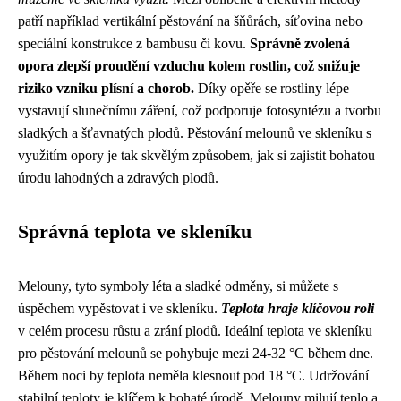
patří například vertikální pěstování na šňůrách, síťovina nebo
speciální konstrukce z bambusu či kovu.
Správně zvolená
opora zlepší proudění vzduchu kolem rostlin, což snižuje
riziko vzniku plísní a chorob.
Díky opěře se rostliny lépe
vystavují slunečnímu záření, což podporuje fotosyntézu a tvorbu
sladkých a šťavnatých plodů. Pěstování melounů ve skleníku s
využitím opory je tak skvělým způsobem, jak si zajistit bohatou
úrodu lahodných a zdravých plodů.
Správná teplota ve skleníku
Melouny, tyto symboly léta a sladké odměny, si můžete s
úspěchem vypěstovat i ve skleníku.
Teplota hraje klíčovou roli
v celém procesu růstu a zrání plodů. Ideální teplota ve skleníku
pro pěstování melounů se pohybuje mezi 24-32 °C během dne.
Během noci by teplota neměla klesnout pod 18 °C. Udržování
stabilní teploty je klíčem k bohaté úrodě. Melouny milují teplo a