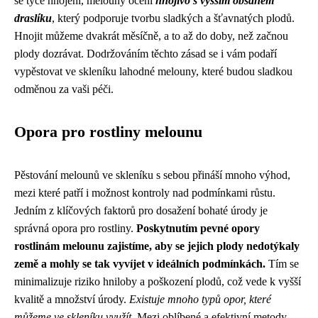
se týče hnojení, melouny ocení
hnojivo s vyšším obsahem
draslíku
, který podporuje tvorbu sladkých a šťavnatých plodů.
Hnojit můžeme dvakrát měsíčně, a to až do doby, než začnou
plody dozrávat. Dodržováním těchto zásad se i vám podaří
vypěstovat ve skleníku lahodné melouny, které budou sladkou
odměnou za vaši péči.
Opora pro rostliny melounu
Pěstování melounů ve skleníku s sebou přináší mnoho výhod,
mezi které patří i možnost kontroly nad podmínkami růstu.
Jedním z klíčových faktorů pro dosažení bohaté úrody je
správná opora pro rostliny.
Poskytnutím pevné opory
rostlinám melounu zajistíme, aby se jejich plody nedotýkaly
země a mohly se tak vyvíjet v ideálních podmínkách.
Tím se
minimalizuje riziko hniloby a poškození plodů, což vede k vyšší
kvalitě a množství úrody.
Existuje mnoho typů opor, které
můžeme ve skleníku využít.
Mezi oblíbené a efektivní metody