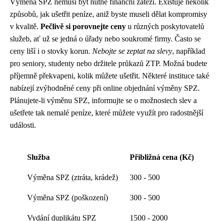
Výměna SPZ nemusí být nutně finanční zátěží. Existuje několik
způsobů, jak ušetřit peníze, aniž byste museli dělat kompromisy
v kvalitě.
Pečlivě si porovnejte ceny
u různých poskytovatelů
služeb, ať už se jedná o úřady nebo soukromé firmy. Často se
ceny liší i o stovky korun.
Nebojte se zeptat na slevy
, například
pro seniory, studenty nebo držitele průkazů ZTP. Možná budete
příjemně překvapeni, kolik můžete ušetřit. Některé instituce také
nabízejí zvýhodněné ceny při online objednání výměny SPZ.
Plánujete-li výměnu SPZ, informujte se o možnostech slev a
ušetřete tak nemalé peníze, které můžete využít pro radostnější
události.
Služba
Přibližná cena (Kč)
Výměna SPZ (ztráta, krádež)
300 - 500
Výměna SPZ (poškození)
300 - 500
Vydání duplikátu SPZ
1500 - 2000