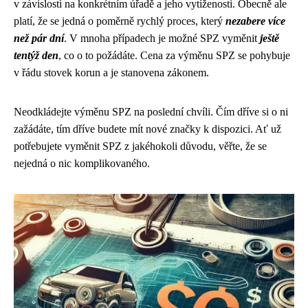
v závislosti na konkrétním úřadě a jeho vytíženosti. Obecně ale
platí, že se jedná o poměrně rychlý proces, který
nezabere více
než pár dní
. V mnoha případech je možné SPZ vyměnit
ještě
tentýž den
, co o to požádáte. Cena za výměnu SPZ se pohybuje
v řádu stovek korun a je stanovena zákonem.
Neodkládejte výměnu SPZ na poslední chvíli. Čím dříve si o ni
zažádáte, tím dříve budete mít nové značky k dispozici. Ať už
potřebujete vyměnit SPZ z jakéhokoli důvodu, věřte, že se
nejedná o nic komplikovaného.