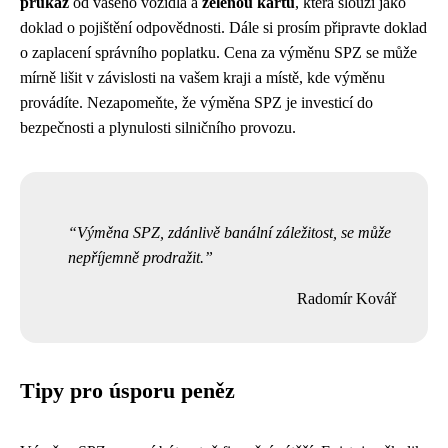
průkaz
od vašeho vozidla a
zelenou kartu
, která slouží jako
doklad o pojištění odpovědnosti. Dále si prosím připravte doklad
o zaplacení správního poplatku. Cena za výměnu SPZ se může
mírně lišit v závislosti na vašem kraji a místě, kde výměnu
provádíte. Nezapomeňte, že výměna SPZ je investicí do
bezpečnosti a plynulosti silničního provozu.
Výměna SPZ, zdánlivě banální záležitost, se může
nepříjemně prodražit.
Radomír Kovář
Tipy pro úsporu peněz