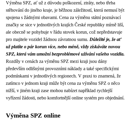
Výměna SPZ, ať už z důvodu poškození, ztráty, nebo třeba
stěhování do jiného kraje, je běžnou záležitostí, která nemusí být
spojena s žádnými obavami. Cena za výměnu státní poznávací
značky se sice v jednotlivých krajích České republiky mírně liší,
ale obecně se pohybuje v řádu stovek korun, což nepředstavuje
pro majitele vozidel žádnou závratnou sumu.
Důležité je, že ať
už platíte o pár korun více, nebo méně, vždy získáváte novou
SPZ, která vám umožní bezproblémové užívání vašeho vozidla.
Rozdíly v cenách za výměnu SPZ mezi kraji jsou dány
především odlišnými provozními náklady a také specifickými
podmínkami v jednotlivých regionech. V praxi to znamená, že
zatímco v jednom kraji může být cena za výměnu SPZ o něco
nižší, v jiném kraji zase mohou nabízet například rychlejší
vyřízení žádosti, nebo komfortnější online systém pro objednání.
Výměna SPZ online