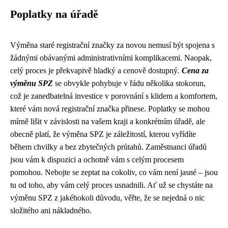
Poplatky na úřadě
Výměna staré registrační značky za novou nemusí být spojena s
žádnými obávanými administrativními komplikacemi. Naopak,
celý proces je překvapivě hladký a cenově dostupný.
Cena za
výměnu SPZ
se obvykle pohybuje v řádu několika stokorun,
což je zanedbatelná investice v porovnání s klidem a komfortem,
které vám nová registrační značka přinese. Poplatky se mohou
mírně lišit v závislosti na vašem kraji a konkrétním úřadě, ale
obecně platí, že výměna SPZ je záležitostí, kterou vyřídíte
během chvilky a bez zbytečných průtahů. Zaměstnanci úřadů
jsou vám k dispozici a ochotně vám s celým procesem
pomohou. Nebojte se zeptat na cokoliv, co vám není jasné – jsou
tu od toho, aby vám celý proces usnadnili. Ať už se chystáte na
výměnu SPZ z jakéhokoli důvodu, věřte, že se nejedná o nic
složitého ani nákladného.