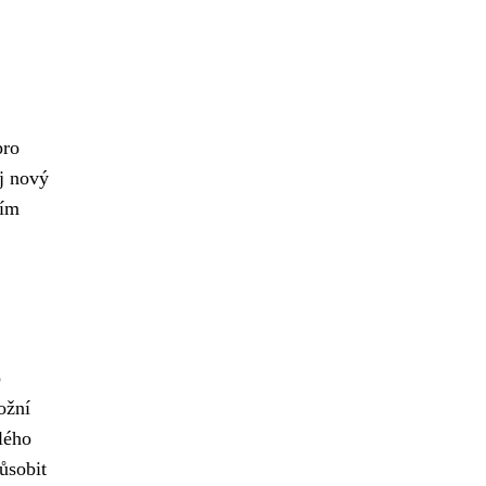
pro
ůj nový
ním
o
ožní
lého
ůsobit