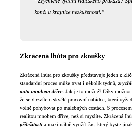
Zrychlené vydání řidičského průkazu? Spí
končí u krajnice nezkušenosti.
Zkrácená lhůta pro zkoušky
Zkrácená lhůta pro zkoušky představuje jeden z klí
standardní proces může trvat i několik týdnů,
zrych
auta mnohem dříve
. Jak je to možné? Díky možnost
že se dozvíte o skvělé pracovní nabídce, která vyža
volně pohybovat po malebných cestách. S procesem 
realitou mnohem dříve, než si myslíte. Zkrácená l
příležitosti
a maximálně využít čas, který byste jinak