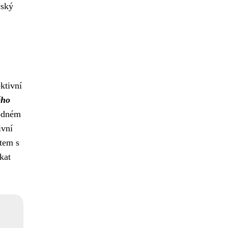
čský
ktivní
ého
bodném
ivní
tem s
kat