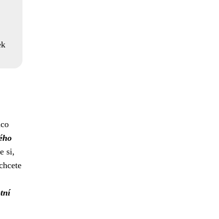
ek
mco
ného
 si,
chcete
tní