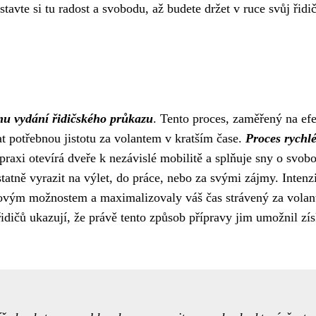
vte si tu radost a svobodu, až budete držet v ruce svůj řidi
mu vydání řidičského průkazu
. Tento proces, zaměřený na efe
t potřebnou jistotu za volantem v kratším čase.
Proces rychl
praxi otevírá dveře k nezávislé mobilitě a splňuje sny o svo
tatně vyrazit na výlet, do práce, nebo za svými zájmy. Intenz
sovým možnostem a maximalizovaly váš čas strávený za volan
ičů ukazují, že právě tento způsob přípravy jim umožnil zís