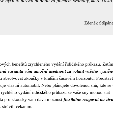
še bych to nazval honbou za pocitem svobody, která často
Zdeněk Štěpán
čových benefitů zrychleného vydání řidičského průkazu. Zatí
lená varianta vám umožní usednout za volant vašeho vysně
i absolvovat zkoušky v kratším časovém horizontu. Představte
duje vlastní automobil. Nebo plánujete dovolenou snů, kde se 
rychlého vydání řidičského průkazu se vaše sny mohou stát
hůta pro zkoušky vám dává možnost
flexibilně reagovat na živo
 strávili čekáním.