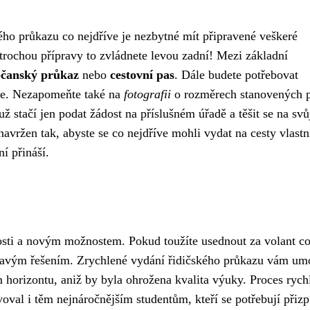
ého průkazu co nejdříve je nezbytné mít připravené veškeré
trochou přípravy to zvládnete levou zadní! Mezi základní
čanský průkaz
nebo
cestovní pas
. Dále budete potřebovat
ře. Nezapomeňte také na
fotografii
o rozměrech stanovených 
 stačí jen podat žádost na příslušném úřadě a těšit se na sv
navržen tak, abyste se co nejdříve mohli vydat na cesty vlast
í přináší.
losti a novým možnostem. Pokud toužíte usednout za volant c
avým řešením. Zrychlené vydání řidičského průkazu vám um
m horizontu, aniž by byla ohrožena kvalita výuky. Proces rych
oval i těm nejnáročnějším studentům, kteří se potřebují přizp