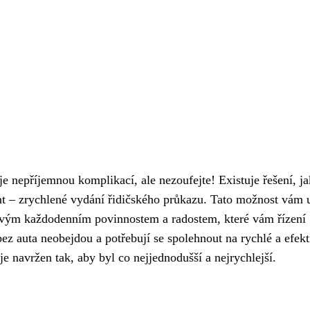
e nepříjemnou komplikací, ale nezoufejte! Existuje řešení, ja
nt – zrychlené vydání řidičského průkazu. Tato možnost vám u
ke svým každodenním povinnostem a radostem, které vám řízení
 bez auta neobejdou a potřebují se spolehnout na rychlé a efekt
je navržen tak, aby byl co nejjednodušší a nejrychlejší.