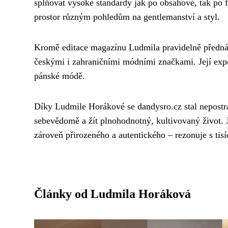
splňovat vysoké standardy jak po obsahové, tak po 
prostor různým pohledům na gentlemanství a styl.
Kromě editace magazínu Ludmila pravidelně přednáš
českými i zahraničními módními značkami. Její expe
pánské módě.
Díky Ludmile Horákové se dandysro.cz stal nepostra
sebevědomě a žít plnohodnotný, kultivovaný život. 
zároveň přirozeného a autentického – rezonuje s tisí
Články od Ludmila Horáková