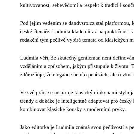
kultivovanost, sebevědomí a respekt k tradici i souč
Pod jejím vedením se dandysro.cz stal platformou, kt
české čtenáře. Ludmila klade důraz na praktičnost ra
redakční tým pečlivě vybírá témata od klasických mó
Ludmila věří, že skutečný gentleman není definová
vzděláním a způsobem, jakým přistupuje k životu. T
zdůrazňuje, že elegance není o penězích, ale o vkusu
Ve své práci se inspiruje klasickými ikonami stylu 
trendy a dokáže je inteligentně adaptovat pro česk
kombinovat klasické kousky s moderními prvky.
Jako editorka je Ludmila známá svou pečlivostí a 