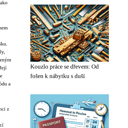
jako
ěhem
iku.
ly,
íbeným
Kouzlo práce se dřevem: Od
Její
fošen k nábytku s duší
le
ódu a
nci z
cí