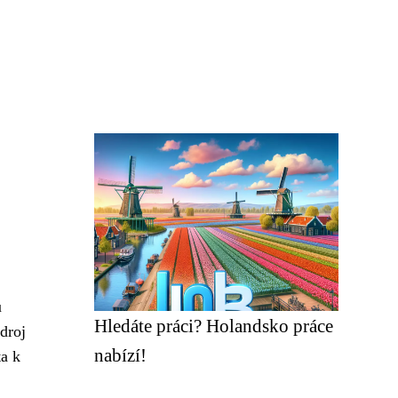
u
Hledáte práci? Holandsko práce
droj
nabízí!
ta k