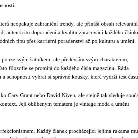
asnosti.
erá neopakuje zahraniční trendy, ale přináší obsah relevantní
d, autenticitu doporučení a kvalitu zpracování každého článku
dních tipů přes karriérní poradenství až po kulturu a umění.
n pouze svým šatníkem, ale především svým charakterem,
ato filozofie se promítá do každého čísla magazínu. Ráda
 a schopnosti vybrat si správné kousky, které vydrží test času
jako Cary Grant nebo David Niven, ale stejně tak sleduje souč
ý kontext. Její oblíbeným tématem je vintage móda a umění
perfekcionismem. Každý článek procházející jejíma rukama mu