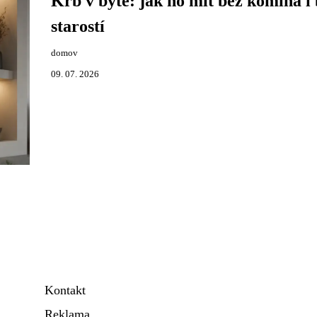
Krb v bytě: jak ho mít bez komína i
starostí
domov
09. 07. 2026
Kontakt
Reklama