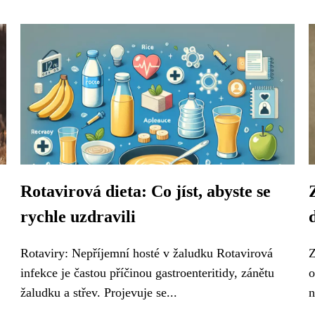
Rotavirová dieta: Co jíst, abyste se
rychle uzdravili
Rotaviry: Nepříjemní hosté v žaludku Rotavirová
Z
infekce je častou příčinou gastroenteritidy, zánětu
o
žaludku a střev. Projevuje se...
n