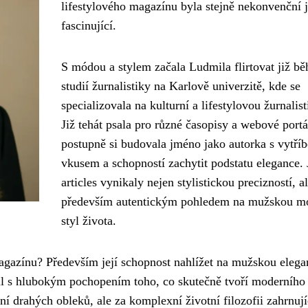
lifestylového magazínu byla stejně nekonvenční 
fascinující.
S módou a stylem začala Ludmila flirtovat již b
studií žurnalistiky na Karlově univerzitě, kde se
specializovala na kulturní a lifestylovou žurnalist
Již tehát psala pro různé časopisy a webové portá
postupně si budovala jméno jako autorka s vytř
vkusem a schopností zachytit podstatu elegance. 
articles vynikaly nejen stylistickou precizností, a
především autentickým pohledem na mužskou m
styl života.
azínu? Především její schopnost nahlížet na mužskou elega
ail s hlubokým pochopením toho, co skutečně tvoří moderního
drahých obleků, ale za komplexní životní filozofii zahrnují