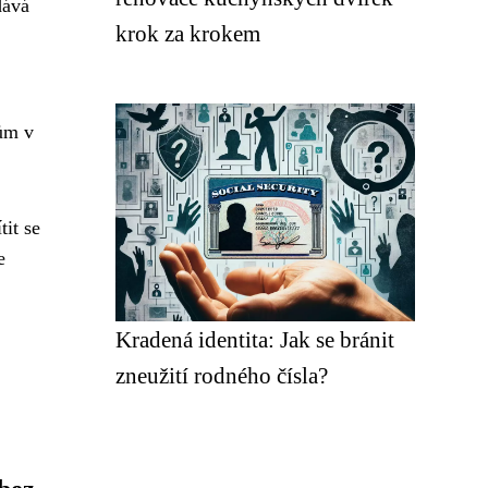
dává
krok za krokem
dům v
it se
e
Kradená identita: Jak se bránit
zneužití rodného čísla?