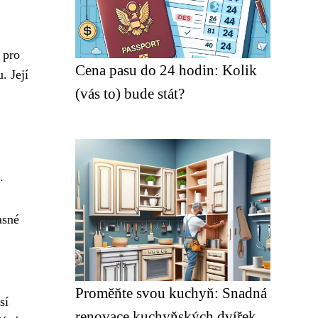
 pro
Cena pasu do 24 hodin: Kolik
. Její
(vás to) bude stát?
.
asné
Proměňte svou kuchyň: Snadná
sí
renovace kuchyňských dvířek