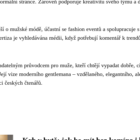
formální stránce. Zároveň podporuje kreativitu svého týmu a 
í o mužské módě, účastní se fashion eventů a spolupracuje s
rtiza je vyhledávána médii, když potřebují komentář k tren
datelným průvodcem pro muže, kteří chtějí vypadat dobře, cít
Její vize moderního gentlemana – vzdělaného, elegantního, al
ci českých čtenářů.