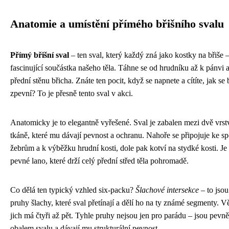
Anatomie a umístění přímého břišního svalu
Přímý břišní sval
– ten sval, který každý zná jako kostky na břiše –
fascinující součástka našeho těla. Táhne se od hrudníku až k pánvi a
přední stěnu břicha. Znáte ten pocit, když se napnete a cítíte, jak se 
zpevní? To je přesně tento sval v akci.
Anatomicky je to elegantně vyřešené. Sval je zabalen mezi dvě vrst
tkáně, které mu dávají pevnost a ochranu. Nahoře se připojuje ke 
žebrům a k výběžku hrudní kosti, dole pak kotví na stydké kosti. Je 
pevné lano, které drží celý přední střed těla pohromadě.
Co dělá ten typický vzhled six-packu?
Šlachové intersekce
– to jsou
pruhy šlachy, které sval přetínají a dělí ho na ty známé segmenty. Vě
jich má čtyři až pět. Tyhle pruhy nejsou jen pro parádu – jsou pevně 
obalem svalu a dávají mu strukturální pevnost.