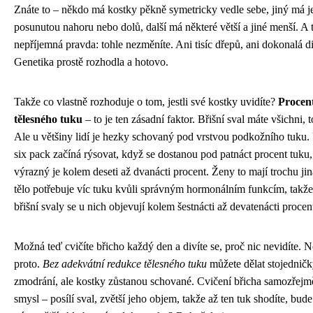
Znáte to – někdo má kostky pěkně symetricky vedle sebe, jiný má 
posunutou nahoru nebo dolů, další má některé větší a jiné menší. A t
nepříjemná pravda: tohle nezměníte. Ani tisíc dřepů, ani dokonalá di
Genetika prostě rozhodla a hotovo.
Takže co vlastně rozhoduje o tom, jestli své kostky uvidíte?
Procen
tělesného tuku
– to je ten zásadní faktor. Břišní sval máte všichni, t
Ale u většiny lidí je hezky schovaný pod vrstvou podkožního tuku
six pack začíná rýsovat, když se dostanou pod patnáct procent tuku
výrazný je kolem deseti až dvanácti procent. Ženy to mají trochu jin
tělo potřebuje víc tuku kvůli správným hormonálním funkcím, takže 
břišní svaly se u nich objevují kolem šestnácti až devatenácti procen
Možná teď cvičíte břicho každý den a divíte se, proč nic nevidíte. 
proto.
Bez adekvátní redukce tělesného tuku
můžete dělat stojednič
zmodrání, ale kostky zůstanou schované. Cvičení břicha samozřejm
smysl – posílí sval, zvětší jeho objem, takže až ten tuk shodíte, bude