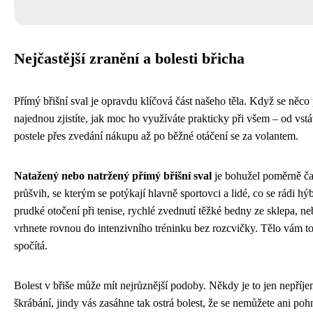
Nejčastější zranění a bolesti břicha
Přímý břišní sval je opravdu klíčová část našeho těla. Když se něco
najednou zjistíte, jak moc ho využíváte prakticky při všem – od vstá
postele přes zvedání nákupu až po běžné otáčení se za volantem.
Natažený nebo natržený přímý břišní sval
je bohužel poměrně ča
průšvih, se kterým se potýkají hlavně sportovci a lidé, co se rádi hý
prudké otočení při tenise, rychlé zvednutí těžké bedny ze sklepa, n
vrhnete rovnou do intenzivního tréninku bez rozcvičky. Tělo vám to
spočítá.
Bolest v břiše může mít nejrůznější podoby. Někdy je to jen nepříj
škrábání, jindy vás zasáhne tak ostrá bolest, že se nemůžete ani po