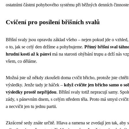
ostatními částmi pohybového systému při běžných denních činnoste
Cvičení pro posílení břišních svalů
Břišní svaly jsou opravdu základ všeho – nejen pokud jde o vzhled,
o to, jak se celý den držíme a pohybujeme.
Přímý břišní sval táhn
hrudní kosti až k pánvi
má na starosti ohýbání trupu a drží nás vz
všem, co děláme.
Možná jste už někdy zkoušeli doma cvičit břicho, protože jste chtěli
výsledky. Jenže tady je háček –
když cvičíte jen břicho samo o so
výsledky prostě nepřijdou
. Břišní svaly totiž nepracují samy. Spol
zády, s pánevním dnem, s celým středem těla. Proto má smysl cviči
a necvičit jen tu jednu partii.
Zkrácené sedy znáte určitě. Hlava a ramena se zvedají jen tak, aby 