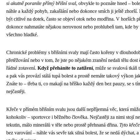
si akutně poraníte přímý břišní sval
, obvykle to poznáte hned – bole
náhle a každý pohyb, zakašlání nebo dokonce smích ji ještě zhorší.
být citlivé na dotek, často se objeví otok nebo modřina. V horších p
dokonce nahmatáte nějakou nerovnost nebo prohlubeň tam, kde by 
všechno hladké.
Chronické problémy s břišními svaly mají často kořeny v dlouhod
přetěžování nebo v tom, že jste po nějakém zranění nedali tělu dost 
řádné zotavení.
Když přeháníte to zatížení
, může se svalová tkáň tr
a pak vás provází stálá tupá bolest a prostě nemáte takový výkon jak
Znáte to – třeba ti, co makají na bříško každý den bez pauzy, se s tí
nejčastěji.
Křeče v přímém břišním svalu jsou další nepříjemná věc, která může
kohokoliv – sportovce i běžného člověka. Nejčastěji za nimi stojí n
tekutin, málo minerálů v těle nebo prostě přehnaná dřina.
Tyto křeče
bez varování – náhle vás sevře tak silná bolest, že se nedá dýchat, a 