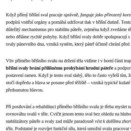
Když přímý břišní sval pracuje správně,
funguje jako přirozený korz
podpírá vnitřní orgány a pomáhá udržovat tlak v břišní dutině. Tento
důležitý mechanismus pro stabilitu páteře, zejména když zvedáme t
nebo děláme rychlé pohyby. Když břišní svaly dobře spolupracují s 
svaly pánevního dna, vzniká systém, který páteř účinně chrání před
Vliv přímého břišního svalu na držení těla vidíme i v horní části tru
břišní svaly brání přílišnému prohýbání hrudní páteře
a podpor
postavení ramen. Když je tento sval slabý, tělo to často vyřeší tím, 
stočí dopředu a hlava se posune před těžiště – vzniká typické kulaté
předsunutou hlavou.
Při posilování a rehabilitaci přímého břišního svalu je třeba myslet 
rovnováhu svalů v těle. Cvičit jenom tento sval bez ohledu na hlub
stabilizátory páteře a svaly zad může paradoxně
vést k dalšímu zhor
těla
. Podstatné je rozvíjet funkční sílu, která umožní svalu pracovat