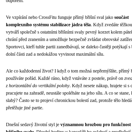
odporem.
Ve vzpírání nebo CrossFitu funguje přímý břišní sval jako
součást
komplexního systému stabilizace jádra těla
. Když zvedáte těžkou
vytváří společně s ostatními břišními svaly pevný korzet kolem páte
chrání před zranením a umožňuje bezpečně zvládat obrovské zatížen
Sportovci, kteří tuhle partii zanedbávají, se daleko častěji potýkají s
dolní části zad a nedokážou vyvinout maximální sílu.
Ale co každodenní život? I když o tom možná nepřemýšlíte, přímý b
používáte pořád. Každé ráno, když vstáváte z postele, právě on
zved
z horizontální do vertikální polohy
. Když nesete nákup, hrajete si s
pracujete na zahradě, neustále spoléháte na jeho sílu. A co se stane,
slabý? Často se to projeví chronickou bolestí zad, protože tělo hled
přetěžuje jiné partie.
Dnešní sedavý životní styl je
významnou hrozbou pro funkčnost
břišního svalu
. Dlouhé hodiny v kanceláři ho oslabují a prodlužují