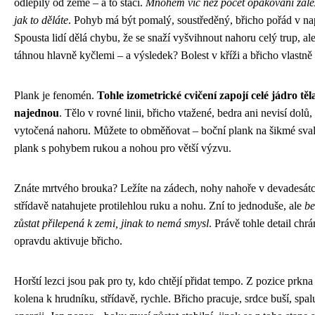
odlepily od země – a to stačí.
Mnohem víc než počet opakování zále
jak to děláte
. Pohyb má být pomalý, soustředěný, břicho pořád v nap
Spousta lidí dělá chybu, že se snaží vyšvihnout nahoru celý trup, al
táhnou hlavně kyčlemi – a výsledek? Bolest v kříži a břicho vlastně
Plank je fenomén.
Tohle izometrické cvičení zapojí celé jádro těl
najednou
. Tělo v rovné linii, břicho vtažené, bedra ani nevisí dolů,
vytočená nahoru. Můžete to obměňovat – boční plank na šikmé sva
plank s pohybem rukou a nohou pro větší výzvu.
Znáte mrtvého brouka? Ležíte na zádech, nohy nahoře v devadesátc
střídavě natahujete protilehlou ruku a nohu. Zní to jednoduše, ale
be
zůstat přilepená k zemi, jinak to nemá smysl
. Právě tohle detail chrá
opravdu aktivuje břicho.
Horští lezci jsou pak pro ty, kdo chtějí přidat tempo. Z pozice prkna 
kolena k hrudníku, střídavě, rychle. Břicho pracuje, srdce buší, spal