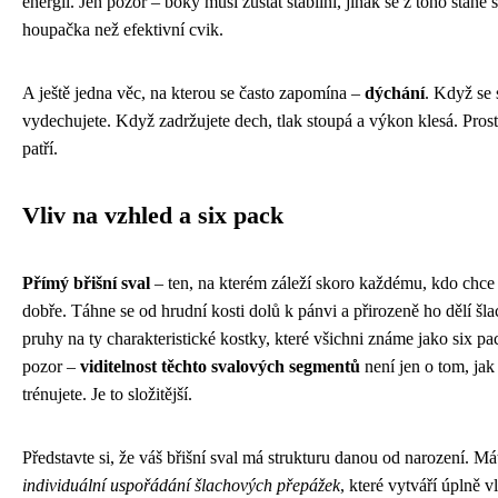
energii. Jen pozor – boky musí zůstat stabilní, jinak se z toho stane s
houpačka než efektivní cvik.
A ještě jedna věc, na kterou se často zapomína –
dýchání
. Když se 
vydechujete. Když zadržujete dech, tlak stoupá a výkon klesá. Prost
patří.
Vliv na vzhled a six pack
Přímý břišní sval
– ten, na kterém záleží skoro každému, kdo chce
dobře. Táhne se od hrudní kosti dolů k pánvi a přirozeně ho dělí šla
pruhy na ty charakteristické kostky, které všichni známe jako six pa
pozor –
viditelnost těchto svalových segmentů
není jen o tom, jak
trénujete. Je to složitější.
Představte si, že váš břišní sval má strukturu danou od narození. Má
individuální uspořádání šlachových přepážek
, které vytváří úplně vl