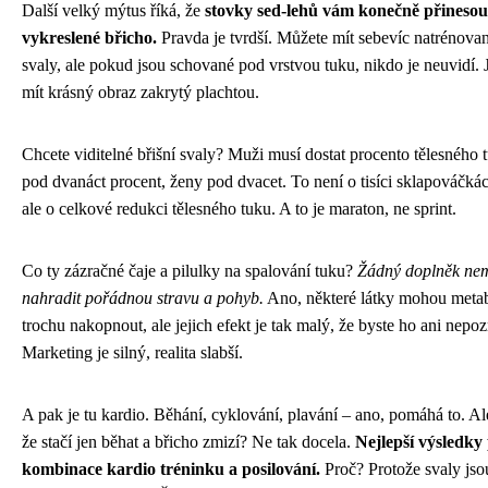
Další velký mýtus říká, že
stovky sed-lehů vám konečně přinesou
vykreslené břicho.
Pravda je tvrdší. Můžete mít sebevíc natrénovan
svaly, ale pokud jsou schované pod vrstvou tuku, nikdo je neuvidí. J
mít krásný obraz zakrytý plachtou.
Chcete viditelné břišní svaly? Muži musí dostat procento tělesného 
pod dvanáct procent, ženy pod dvacet. To není o tisíci sklapováčká
ale o celkové redukci tělesného tuku. A to je maraton, ne sprint.
Co ty zázračné čaje a pilulky na spalování tuku?
Žádný doplněk ne
nahradit pořádnou stravu a pohyb.
Ano, některé látky mohou meta
trochu nakopnout, ale jejich efekt je tak malý, že byste ho ani nepoz
Marketing je silný, realita slabší.
A pak je tu kardio. Běhání, cyklování, plavání – ano, pomáhá to. Al
že stačí jen běhat a břicho zmizí? Ne tak docela.
Nejlepší výsledky 
kombinace kardio tréninku a posilování.
Proč? Protože svaly jso