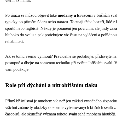
vteřin až minut.
Po úrazu se můžou objevit také
modřiny a krvácení
v břišních sva
typicky po přímém úderu nebo nárazu. To znají třeba boxeři, lidé z
sportů nebo ragbisté. Někdy je poranění jen povrchní, ale jindy zas
hluboko do svalu a pak potřebujete víc času na vyléčení a pořádnou
rehabilitaci.
Jak se tomu všemu vyhnout? Pravidelně se protahujte, přidávejte na 
postupně a dbejte na správnou techniku při cvičení břišních svalů. V
vám poděkuje.
Role při dýchání a nitrobřišním tlaku
Přímý břišní sval je mnohem víc než jen základ vysněného sixpack
všichni známe ty obrázky dokonale vytvarovaných břišních svalů z 
časopisů, ale skutečný význam tohoto svalu sahá mnohem hlouběji.