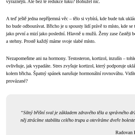
výraznější. Ale bez té redukce tuku? Bohužel nic.
A teď ještě jedna nepříjemná věc – tělo si vybírá, kde bude tuk ukl
ho bude odbourávat. Břicho je u spousty lidí právě to místo, kde se 
jako první a mizí jako poslední. Hlavně u mužů. Ženy zase častěji b
a stehny. Prostě každý máme svoje slabé místo.
Nezapomeňme ani na hormony. Testosteron, kortizol, inzulín – tohl
ovlivňuje, jak vypadáte. Stres zvyšuje kortizol, který podporuje ukl
kolem břicha. Špatný spánek narušuje hormonální rovnováhu. Vidíte,
provázané?
Silný břišní sval je základem zdravého těla a správného dr
něj ztrácíme stabilitu celého trupu a otevíráme dveře bolest
Radovan 