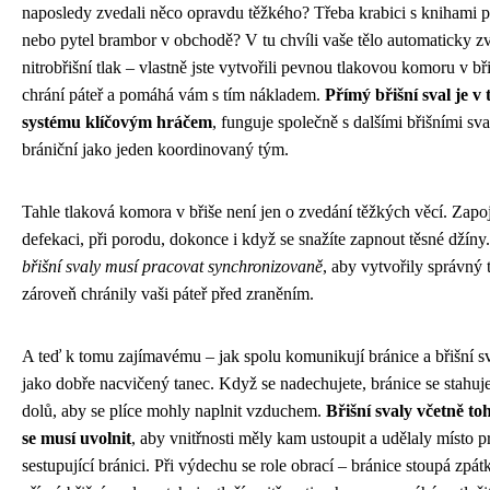
naposledy zvedali něco opravdu těžkého? Třeba krabici s knihami p
nebo pytel brambor v obchodě? V tu chvíli vaše tělo automaticky zv
nitrobřišní tlak – vlastně jste vytvořili pevnou tlakovou komoru v bři
chrání páteř a pomáhá vám s tím nákladem.
Přímý břišní sval je v
systému klíčovým hráčem
, funguje společně s dalšími břišními sva
brániční jako jeden koordinovaný tým.
Tahle tlaková komora v břiše není jen o zvedání těžkých věcí. Zapoj
defekaci, při porodu, dokonce i když se snažíte zapnout těsné džíny
břišní svaly musí pracovat synchronizovaně
, aby vytvořily správný 
zároveň chránily vaši páteř před zraněním.
A teď k tomu zajímavému – jak spolu komunikují bránice a břišní sv
jako dobře nacvičený tanec. Když se nadechujete, bránice se stahuje
dolů, aby se plíce mohly naplnit vzduchem.
Břišní svaly včetně t
se musí uvolnit
, aby vnitřnosti měly kam ustoupit a udělaly místo p
sestupující bránici. Při výdechu se role obrací – bránice stoupá zpá