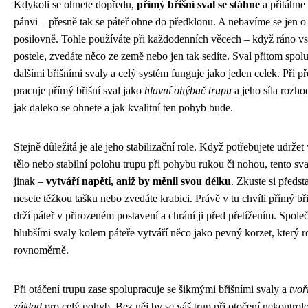
Kdykoli se ohnete dopředu,
přímý břišní sval se stáhne
a přitáhne 
pánvi – přesně tak se páteř ohne do předklonu. A nebavíme se jen o
posilovně. Tohle používáte při každodenních věcech – když ráno vs
postele, zvedáte něco ze země nebo jen tak sedíte. Sval přitom spol
dalšími břišními svaly a celý systém funguje jako jeden celek. Při p
pracuje přímý břišní sval jako
hlavní ohýbač trupu
a jeho síla rozho
jak daleko se ohnete a jak kvalitní ten pohyb bude.
Stejně důležitá je ale jeho stabilizační role. Když potřebujete udrže
tělo nebo stabilní polohu trupu při pohybu rukou či nohou, tento sva
jinak –
vytváří napětí, aniž by měnil svou délku
. Zkuste si předsta
nesete těžkou tašku nebo zvedáte krabici. Právě v tu chvíli přímý bři
drží páteř v přirozeném postavení a chrání ji před přetížením. Spole
hlubšími svaly kolem páteře vytváří něco jako pevný korzet, který r
rovnoměrně.
Při otáčení trupu zase spolupracuje se šikmými břišními svaly a
tvoř
základ
pro celý pohyb. Bez něj by se váš trup při otočení nekontrol