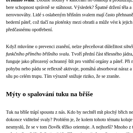
bere schopnost správně se stáhnout. Výsledek? Špatné držení těla a
nerovnováhy. Lidé s oslabeným břišním svalem mají často přehnan
bederní páteř, což tlačí na ploténky mezi obratli a může vést k jejich
předčasnému opotřebení.
Když mluvíme o prevenci zranění, nelze přeceňovat důležitost
silné
funkčního přímého břišního svalu
. Tvoří přední část tělesného jádra,
funguje jako přirozený ochranný štít pro vnitřní orgány a páteř. Při
pohybu nebo pádu se reflexně aktivuje, pomáhá absorbovat náraz a r
sílu po celém trupu. Tím výrazně snižuje riziko, že se zraníte.
Mýty o spalování tuku na břiše
Tuk na břiše trápí spoustu z nás. Kdo by nechtěl mít plochý břich n
dokonce viditelné svaly? Problém je, že kolem tohoto tématu koluje 
nesmyslů, že se v tom člověk těžko orientuje. A nejhorší? Mnoho z 