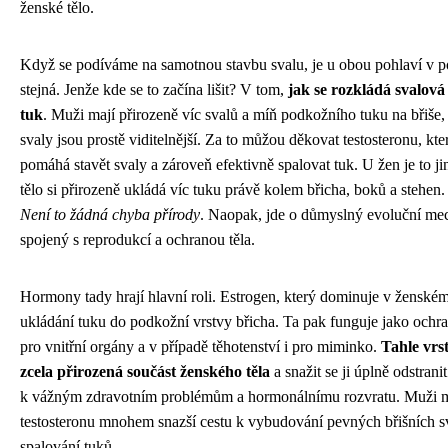
ženské tělo.
Když se podíváme na samotnou stavbu svalu, je u obou pohlaví v p
stejná. Jenže kde se to začína lišit? V tom,
jak se rozkládá svalov
tuk
. Muži mají přirozeně víc svalů a míň podkožního tuku na břiše, 
svaly jsou prostě viditelnější. Za to můžou děkovat testosteronu, kte
pomáhá stavět svaly a zároveň efektivně spalovat tuk. U žen je to jin
tělo si přirozeně ukládá víc tuku právě kolem břicha, boků a stehen.
Není to žádná chyba přírody
. Naopak, jde o důmyslný evoluční me
spojený s reprodukcí a ochranou těla.
Hormony tady hrají hlavní roli. Estrogen, který dominuje v ženském 
ukládání tuku do podkožní vrstvy břicha. Ta pak funguje jako ochra
pro vnitřní orgány a v případě těhotenství i pro miminko.
Tahle vrs
zcela přirozená součást ženského těla
a snažit se ji úplně odstrani
k vážným zdravotním problémům a hormonálnímu rozvratu. Muži m
testosteronu mnohem snazší cestu k vybudování pevných břišních s
spalování tuků.