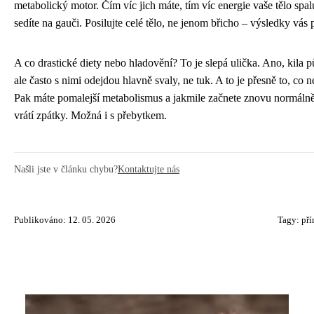
metabolický motor. Čím víc jich máte, tím víc energie vaše tělo spal
sedíte na gauči. Posilujte celé tělo, ne jenom břicho – výsledky vás 
A co drastické diety nebo hladovění? To je slepá ulička. Ano, kila p
ale často s nimi odejdou hlavně svaly, ne tuk. A to je přesně to, co n
Pak máte pomalejší metabolismus a jakmile začnete znovu normálně j
vrátí zpátky. Možná i s přebytkem.
Našli jste v článku chybu?
Kontaktujte nás
Publikováno: 12. 05. 2026
Tagy:
pří