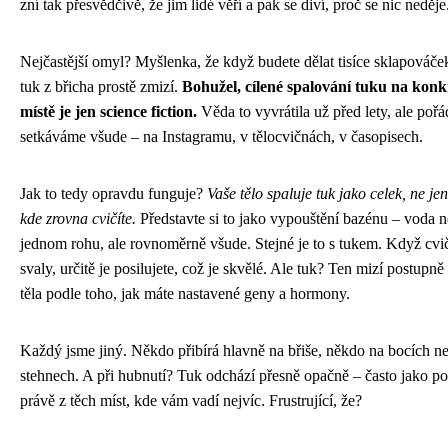
zní tak přesvědčivě, že jim lidé věří a pak se diví, proč se nic neděje
Nejčastější omyl? Myšlenka, že když budete dělat tisíce sklapováče
tuk z břicha prostě zmizí.
Bohužel, cílené spalování tuku na kon
místě je jen science fiction.
Věda to vyvrátila už před lety, ale pořá
setkáváme všude – na Instagramu, v tělocvičnách, v časopisech.
Jak to tedy opravdu funguje?
Vaše tělo spaluje tuk jako celek, ne j
kde zrovna cvičíte.
Představte si to jako vypouštění bazénu – voda n
jednom rohu, ale rovnoměrně všude. Stejné je to s tukem. Když cvičí
svaly, určitě je posilujete, což je skvělé. Ale tuk? Ten mizí postupně
těla podle toho, jak máte nastavené geny a hormony.
Každý jsme jiný. Někdo přibírá hlavně na břiše, někdo na bocích n
stehnech. A při hubnutí? Tuk odchází přesně opačně – často jako po
právě z těch míst, kde vám vadí nejvíc. Frustrující, že?