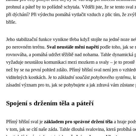
prohnul a páteř by to pořádně schytala. Věděli jste, že se tento sval 
při dýchání? Při výdechu pomáhá vytlačit vzduch z plic tím, že zvýší
břiše.
Jeho stabilizační funkce vynikne třeba když stojíte na jedné noze n
po nerovném terénu.
Sval neustále mění napětí
podle toho, jak se
rovnováha, a pomáhá udržet těžiště nad nohama. Tahle dynamická 
vyžaduje neustálou komunikaci mezi mozkem a svaly – je to prostě s
než by se na první pohled zdálo. Přímý břišní sval není jen o vzhled
viditelných kostkách. Je to
základní součást pohybového systému
, 
zásadní význam pro to, jak se pohybujete a jak zdravá vám zůstane 
Spojení s držením těla a páteří
Přímý břišní sval je
základem pro správné držení těla
a hraje pods
v tom, jak se cítí naše záda. Tahle dlouhá svalovina, která probíhá 