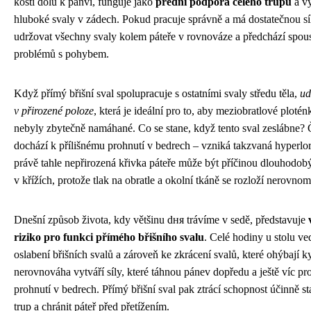
kosti dolů k pánvi, funguje jako
přední podpora celého trupu
a v
hluboké svaly v zádech. Pokud pracuje správně a má dostatečnou s
udržovat všechny svaly kolem páteře v rovnováze a předchází spou
problémů s pohybem.
Když přímý břišní sval spolupracuje s ostatními svaly středu těla,
ud
v přirozené poloze
, která je ideální pro to, aby meziobratlové ploté
nebyly zbytečně namáhané. Co se stane, když tento sval zeslábne? 
dochází k přílišnému prohnutí v bedrech – vzniká takzvaná hyperlo
právě tahle nepřirozená křivka páteře může být příčinou dlouhodobý
v křížích, protože tlak na obratle a okolní tkáně se rozloží nerovnom
Dnešní způsob života, kdy většinu dня trávíme v sedě, představuje
riziko pro funkci přímého břišního svalu
. Celé hodiny u stolu ve
oslabení břišních svalů a zároveň ke zkrácení svalů, které ohýbají k
nerovnováha vytváří síly, které táhnou pánev dopředu a ještě víc pr
prohnutí v bedrech. Přímý břišní sval pak ztrácí schopnost účinně st
trup a chránit páteř před přetížením.