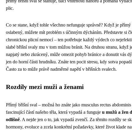
přímý břišní sval se stahuje, tlačí vnitřnosti nahoru a pomáhá vytlač
plic.
Co se stane, když tohle všechno nefunguje správně? Když je přímý b
oslabený, můžete mít problém s účinným dýcháním. Představte si čl
chronickou plicní nemocí – ten potřebuje každý výdech co nejefektiv
slabé břišní svaly mu v tom můžou bránit. Na druhou stranu, když je 
napjatý nebo zkrácený, může omezit pohyb bránice a donutit vás dý
jen do horní části hrudníku. Znáte ten pocit stresu, kdy sotva popad
Často za to může právě nadměrné napětí v břišních svalech.
Rozdíly mezi muži a ženami
Přímý břišní sval – možná ho znáte jako musculus rectus abdominis 
fascinující částí našeho těla, která vypadá a funguje
u mužů a žen d
odlišně
. A nejde jen o to, jak vypadá zvenčí. Za těmito rozdíly se sk
hormony, evoluce a zcela konkrétní požadavky, které život klade n