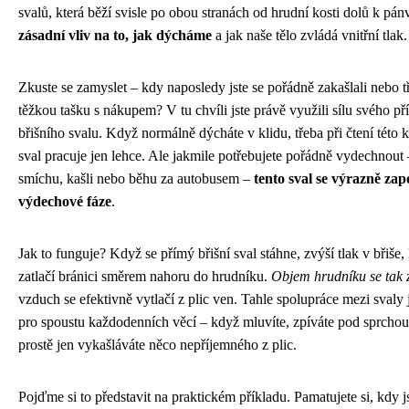
svalů, která běží svisle po obou stranách od hrudní kosti dolů k pán
zásadní vliv na to, jak dýcháme
a jak naše tělo zvládá vnitřní tlak.
Zkuste se zamyslet – kdy naposledy jste se pořádně zakašlali nebo t
těžkou tašku s nákupem? V tu chvíli jste právě využili sílu svého p
břišního svalu. Když normálně dýcháte v klidu, třeba při čtení této k
sval pracuje jen lehce. Ale jakmile potřebujete pořádně vydechnout –
smíchu, kašli nebo běhu za autobusem –
tento sval se výrazně zap
výdechové fáze
.
Jak to funguje? Když se přímý břišní sval stáhne, zvýší tlak v břiše,
zatlačí bránici směrem nahoru do hrudníku.
Objem hrudníku se tak 
vzduch se efektivně vytlačí z plic ven. Tahle spolupráce mezi svaly
pro spoustu každodenních věcí – když mluvíte, zpíváte pod sprcho
prostě jen vykašláváte něco nepříjemného z plic.
Pojďme si to představit na praktickém příkladu. Pamatujete si, kdy j