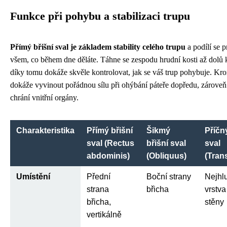
Funkce při pohybu a stabilizaci trupu
Přímý břišní sval je základem stability celého trupu
a podílí se p
všem, co během dne děláte. Táhne se zespodu hrudní kosti až dolů 
díky tomu dokáže skvěle kontrolovat, jak se váš trup pohybuje. Kr
dokáže vyvinout pořádnou sílu při ohýbání páteře dopředu, zároveň 
chrání vnitřní orgány.
Charakteristika
Přímý břišní
Šikmý
Příčn
sval (Rectus
břišní sval
sval
abdominis)
(Obliquus)
(Tran
Umístění
Přední
Boční strany
Nejhl
strana
břicha
vrstva
břicha,
stěny
vertikálně