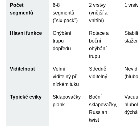
Počet
6-8
2 vrstvy
1 vrst
segmentů
segmentů
(vnější a
("six-pack")
vnitřní)
Hlavní funkce
Ohýbání
Rotace a
Stabil
trupu
boční
stažen
dopředu
ohýbání
trupu
Viditelnost
Velmi
Středně
Nevidi
viditelný při
viditelný
(hlubo
nízkém tuku
Typické cviky
Sklapovačky,
Boční
Vacu
plank
sklapovačky,
hlubo
Russian
dýchá
twist