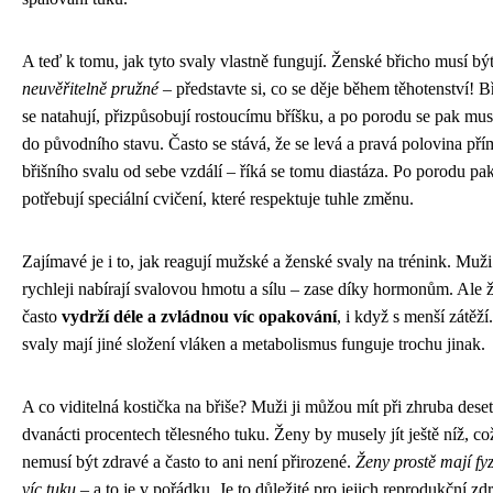
A teď k tomu, jak tyto svaly vlastně fungují. Ženské břicho musí bý
neuvěřitelně pružné
– představte si, co se děje během těhotenství! Bř
se natahují, přizpůsobují rostoucímu bříšku, a po porodu se pak musí
do původního stavu. Často se stává, že se levá a pravá polovina př
břišního svalu od sebe vzdálí – říká se tomu diastáza. Po porodu pa
potřebují speciální cvičení, které respektuje tuhle změnu.
Zajímavé je i to, jak reagují mužské a ženské svaly na trénink. Muži
rychleji nabírají svalovou hmotu a sílu – zase díky hormonům. Ale
často
vydrží déle a zvládnou víc opakování
, i když s menší zátěží.
svaly mají jiné složení vláken a metabolismus funguje trochu jinak.
A co viditelná kostička na břiše? Muži ji můžou mít při zhruba deset
dvanácti procentech tělesného tuku. Ženy by musely jít ještě níž, co
nemusí být zdravé a často to ani není přirozené.
Ženy prostě mají fy
víc tuku
– a to je v pořádku. Je to důležité pro jejich reprodukční zdr