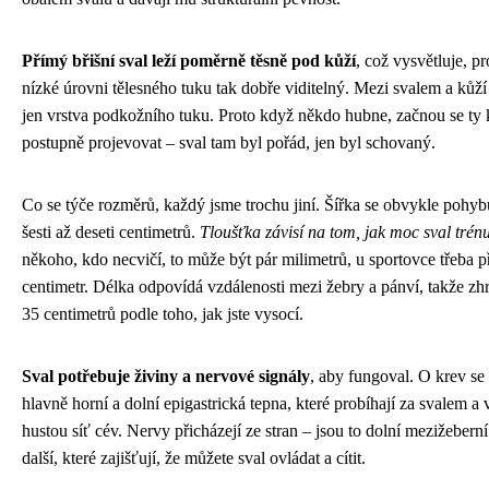
Přímý břišní sval leží poměrně těsně pod kůží
, což vysvětluje, pr
nízké úrovni tělesného tuku tak dobře viditelný. Mezi svalem a kůží 
jen vrstva podkožního tuku. Proto když někdo hubne, začnou se ty 
postupně projevovat – sval tam byl pořád, jen byl schovaný.
Co se týče rozměrů, každý jsme trochu jiní. Šířka se obvykle pohy
šesti až deseti centimetrů.
Tloušťka závisí na tom, jak moc sval trénu
někoho, kdo necvičí, to může být pár milimetrů, u sportovce třeba p
centimetr. Délka odpovídá vzdálenosti mezi žebry a pánví, takže zh
35 centimetrů podle toho, jak jste vysocí.
Sval potřebuje živiny a nervové signály
, aby fungoval. O krev se 
hlavně horní a dolní epigastrická tepna, které probíhají za svalem a 
hustou síť cév. Nervy přicházejí ze stran – jsou to dolní mezižebern
další, které zajišťují, že můžete sval ovládat a cítit.