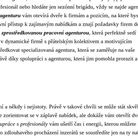
fesionál nebo hledáte jen sezónní brigádu, vždy se najde agen
 agenturu
vám otevírá dveře k firmám a pozicím, na které bys
zivní přístup k zajímavým nabídkám a znají požadavky firem d
i zprostředkovanou pracovní agenturou
, která perfektně sedí
ci v dynamické firmě s přátelským kolektivem a motivujícím
edkovat specializovaná agentura, která se zaměřuje na vaše
ávě díky spolupráci s agenturou, která jim pomohla prorazit a
í a někdy i nejistoty. Právě v takové chvíli se může stát skv
zorientovat se v záplavě nabídek, ale dokáže vám otevřít dve
upráce s profesionály
vám ušetří čas i energii, kterou můžete
to zdlouhavého procházení inzerátů se soustředíte jen na ty na