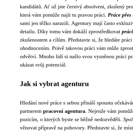
kandidátů. Ať už jste čerstvý absolvent, zkušený pro
která vám pomůže najít tu pravou práci.
Práce přes
sami jen těžko narazili. Agentury mají často exklu
detailu. Díky tomu vám dokáží zprostředkovat
prác
zkušenostem a cílům. Představte si, že hledáte prá
ohodnocením. Právě takovou práci vám může zprostř
odvětví. Mnoho lidí si našlo svou vysněnou práci pr
ukázat svůj potenciál.
Jak si vybrat agenturu
Hledání nové práce s sebou přináší spoustu očekáván
partnerem
pracovní agentura
. Nejenže vám pomůže 
pozicím, o kterých byste se běžně nedozvěděli.
Spol
věnovat přípravě na pohovory. Představte si, že mís