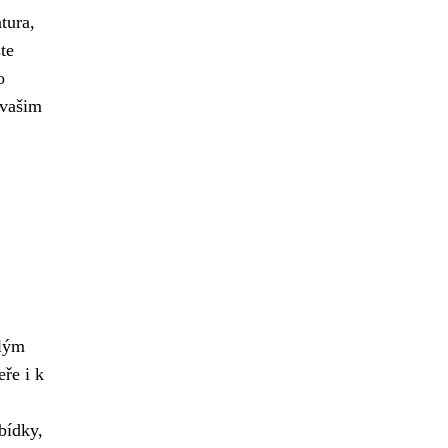
tura,
te
o
 vašim
ělým
ře i k
bídky,