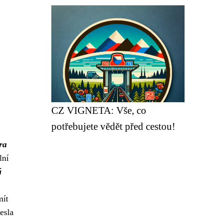
CZ VIGNETA: Vše, co
potřebujete vědět před cestou!
ra
lní
á
mít
esla