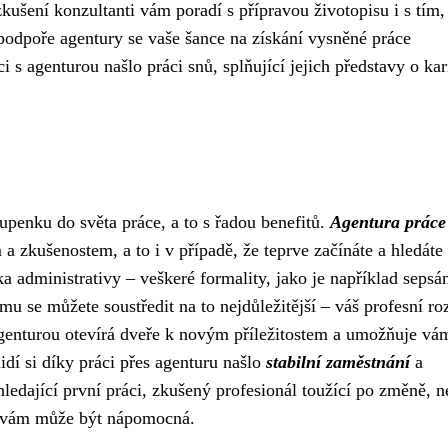
kušení konzultanti vám poradí s přípravou životopisu i s tím,
podpoře agentury se vaše šance na získání vysněné práce
s agenturou našlo práci snů, splňující jejich představy o kari
upenku do světa práce, a to s řadou benefitů.
Agentura práce
a zkušenostem, a to i v případě, že teprve začínáte a hledáte 
a administrativy – veškeré formality, jako je například sepsá
u se můžete soustředit na to nejdůležitější – váš profesní ro
agenturou otevírá dveře k novým příležitostem a umožňuje vá
dí si díky práci přes agenturu našlo
stabilní zaměstnání
a
hledající první práci, zkušený profesionál toužící po změně, n
ce vám může být nápomocná.