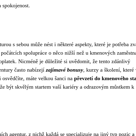
a spokojenost.
urou s sebou může nést i některé aspekty, které je potřeba zvá
počátcích spolupráce o něco nižší než u kmenových zaměstn
poplatek. Nicméně je důležité si uvědomit, že tento zdánlivý
ntury často nabízejí
zajímavé bonusy
, kurzy a školení, které
i osvědčíte, máte velkou šanci na
převzetí do kmenového st
že být skvělým startem vaší kariéry a odrazovým můstkem k
ch agentur, z nichž každá se specializuje na jiný typ pozic a