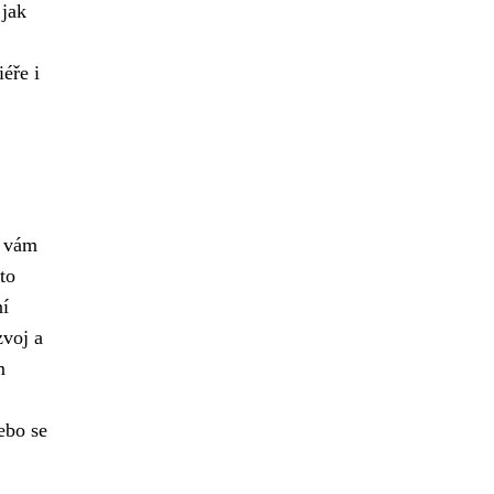
 jak
éře i
vám
to
ní
zvoj a
m
ebo se