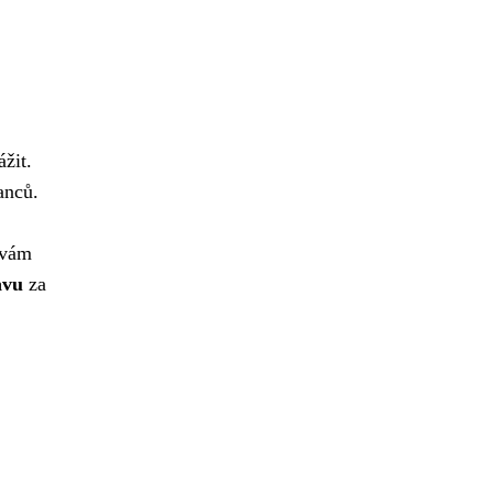
žit.
anců.
 vám
avu
za