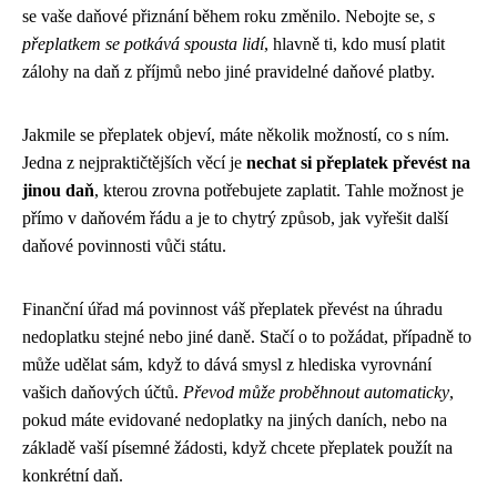
se vaše daňové přiznání během roku změnilo. Nebojte se,
s
přeplatkem se potkává spousta lidí
, hlavně ti, kdo musí platit
zálohy na daň z příjmů nebo jiné pravidelné daňové platby.
Jakmile se přeplatek objeví, máte několik možností, co s ním.
Jedna z nejpraktičtějších věcí je
nechat si přeplatek převést na
jinou daň
, kterou zrovna potřebujete zaplatit. Tahle možnost je
přímo v daňovém řádu a je to chytrý způsob, jak vyřešit další
daňové povinnosti vůči státu.
Finanční úřad má povinnost váš přeplatek převést na úhradu
nedoplatku stejné nebo jiné daně. Stačí o to požádat, případně to
může udělat sám, když to dává smysl z hlediska vyrovnání
vašich daňových účtů.
Převod může proběhnout automaticky
,
pokud máte evidované nedoplatky na jiných daních, nebo na
základě vaší písemné žádosti, když chcete přeplatek použít na
konkrétní daň.