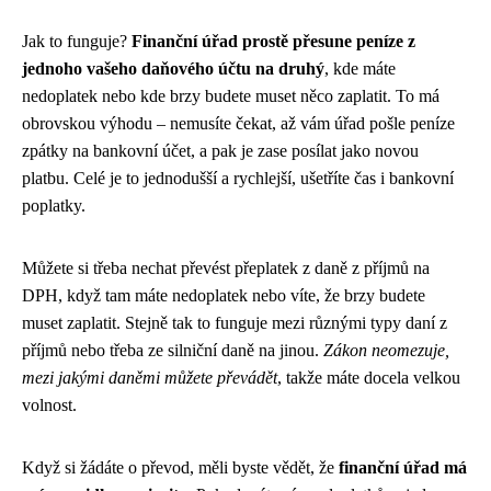
Jak to funguje?
Finanční úřad prostě přesune peníze z
jednoho vašeho daňového účtu na druhý
, kde máte
nedoplatek nebo kde brzy budete muset něco zaplatit. To má
obrovskou výhodu – nemusíte čekat, až vám úřad pošle peníze
zpátky na bankovní účet, a pak je zase posílat jako novou
platbu. Celé je to jednodušší a rychlejší, ušetříte čas i bankovní
poplatky.
Můžete si třeba nechat převést přeplatek z daně z příjmů na
DPH, když tam máte nedoplatek nebo víte, že brzy budete
muset zaplatit. Stejně tak to funguje mezi různými typy daní z
příjmů nebo třeba ze silniční daně na jinou.
Zákon neomezuje,
mezi jakými daněmi můžete převádět
, takže máte docela velkou
volnost.
Když si žádáte o převod, měli byste vědět, že
finanční úřad má