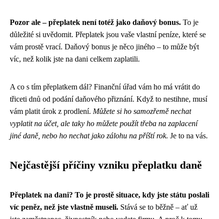
Pozor ale – přeplatek není totéž jako daňový bonus.
To je
důležité si uvědomit. Přeplatek jsou vaše vlastní peníze, které se
vám prostě vrací. Daňový bonus je něco jiného – to může být
víc, než kolik jste na dani celkem zaplatili.
A co s tím přeplatkem dál? Finanční úřad vám ho má vrátit do
třiceti dnů od podání daňového přiznání. Když to nestihne, musí
vám platit úrok z prodlení.
Můžete si ho samozřemě nechat
vyplatit na účet, ale taky ho můžete použít třeba na zaplacení
jiné daně, nebo ho nechat jako zálohu na příští rok.
Je to na vás.
Nejčastější příčiny vzniku přeplatku daně
Přeplatek na dani? To je prostě situace, kdy jste státu poslali
víc peněz, než jste vlastně museli.
Stává se to běžně – ať už