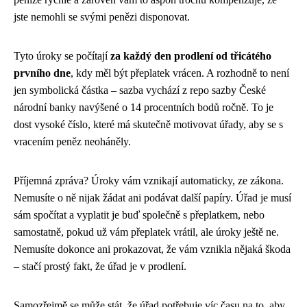
jste nemohli se svými penězi disponovat.
Tyto úroky se počítají
za každý den prodlení od třicátého
prvního dne
, kdy měl být přeplatek vrácen. A rozhodně to není
jen symbolická částka – sazba vychází z repo sazby České
národní banky navýšené o 14 procentních bodů ročně. To je
dost vysoké číslo, které má skutečně motivovat úřady, aby se s
vracením peněz neoháněly.
Příjemná zpráva? Úroky vám vznikají automaticky, ze zákona.
Nemusíte o ně nijak žádat ani podávat další papíry. Úřad je musí
sám spočítat a vyplatit je buď společně s přeplatkem, nebo
samostatně, pokud už vám přeplatek vrátil, ale úroky ještě ne.
Nemusíte dokonce ani prokazovat, že vám vznikla nějaká škoda
– stačí prostý fakt, že úřad je v prodlení.
Samozřejmě se může stát, že úřad potřebuje víc času na to, aby